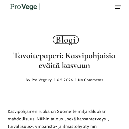
Menu
Skip
to
main
content
Blogi
Tavoitepaperi: Kasvipohjaisia
eväitä kasvuun
By
Pro Vege ry
6.5.2026
No Comments
Kasvipohjainen ruoka on Suomelle miljardiluokan
mahdollisuus. Näihin talous-, sekä kansanterveys-,
turvallisuus-, ympäristö- ja ilmastohyötyihin