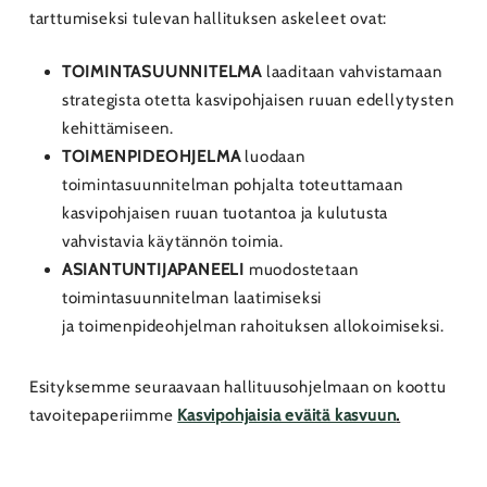
tarttumiseksi tulevan hallituksen askeleet ovat:
TOIMINTASUUNNITELMA
laaditaan vahvistamaan
strategista otetta kasvipohjaisen ruuan edellytysten
kehittämiseen.
TOIMENPIDEOHJELMA
luodaan
toimintasuunnitelman pohjalta toteuttamaan
kasvipohjaisen ruuan tuotantoa ja kulutusta
vahvistavia käytännön toimia.
ASIANTUNTIJAPANEELI
muodostetaan
toimintasuunnitelman laatimiseksi
ja toimenpideohjelman rahoituksen allokoimiseksi.
Esityksemme seuraavaan hallituusohjelmaan on koottu
tavoitepaperiimme
Kasvipohjaisia eväitä kasvuun
.