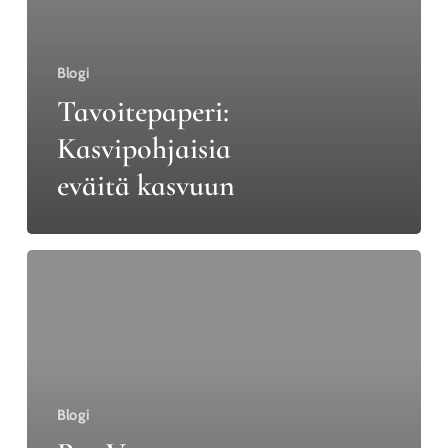
Blogi
Tavoitepaperi:
Kasvipohjaisia
eväitä kasvuun
Pro
Vegen
Markkinaraportti
2025
on
nyt
Blogi
julkaistu:
markkinadataa