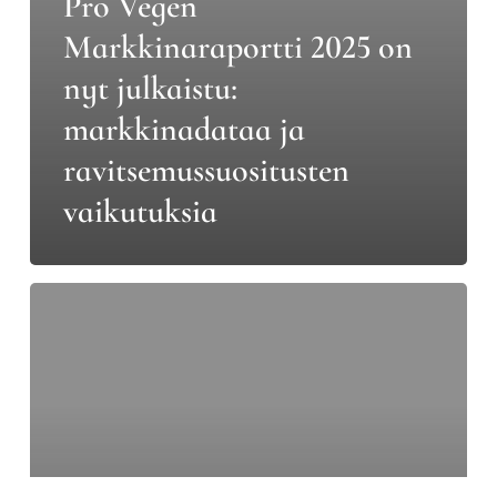
Pro Vegen
ja
Markkinaraportti 2025 on
ravitsemussuositusten
nyt julkaistu:
vaikutuksia
markkinadataa ja
ravitsemussuositusten
vaikutuksia
Kasviproteiineja
ja
lihaa
yhdistelevät
tuotteet
edistävät
osaltaan