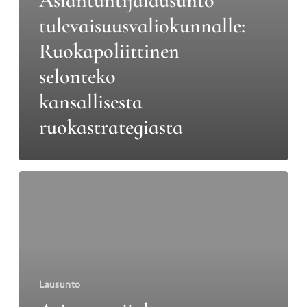
Asiantuntijalausunto
tulevaisuusvaliokunnalle:
Ruokapoliittinen
selonteko
kansallisesta
ruokastrategiasta
Asiantuntijalausunto
maa-
ja
metsätalousvaliokunnalle:
Ruokapoliittinen
selonteko
Lausunto
kansallisesta
ruokastrategiasta