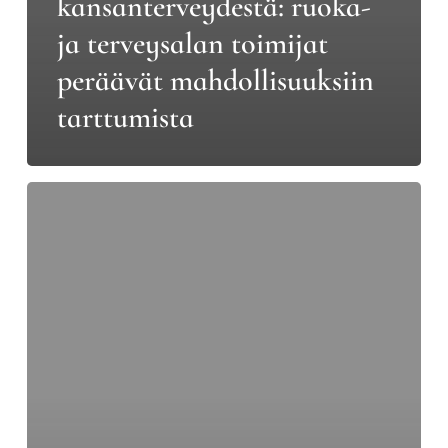
kansanterveydestä: ruoka-
ja terveysalan toimijat
peräävät mahdollisuuksiin
tarttumista
Pro
Vegen
Markkinaraportti:
Yli
puoli
miljoonaa
suomalaista
muutti
syömistään
–