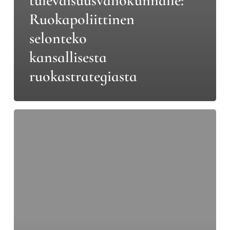
tulevaisuusvaliokunnalle:
Ruokapoliittinen
selonteko
kansallisesta
ruokastrategiasta
Yksinkertaisilla
ratkaisuilla
mittavia
säästöjä
parantuneesta
kansanterveydestä:
ruoka-
ja
terveysalan