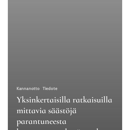
toimijat
peräävät
mahdollisuuksiin
tarttumista
Kannanotto
Tiedote
Yksinkertaisilla ratkaisuilla
mittavia säästöjä
parantuneesta