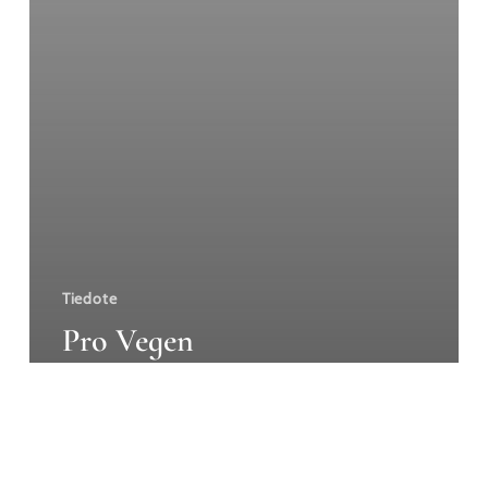
ravitsemussuositukset
vetivät
vegetuotteiden
myyntejä
kasvuun
Tiedote
Pro Vegen
Markkinaraportti: Yli puoli
miljoonaa suomalaista
muutti syömistään –