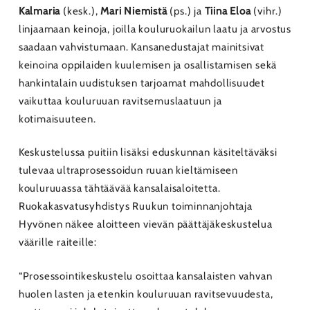
Kalmaria
(kesk.),
Mari Niemistä
(ps.) ja
Tiina Eloa
(vihr.)
linjaamaan keinoja, joilla kouluruokailun laatu ja arvostus
saadaan vahvistumaan. Kansanedustajat mainitsivat
keinoina oppilaiden kuulemisen ja osallistamisen sekä
hankintalain uudistuksen tarjoamat mahdollisuudet
vaikuttaa kouluruuan ravitsemuslaatuun ja
kotimaisuuteen.
Keskustelussa puitiin lisäksi eduskunnan käsiteltäväksi
tulevaa ultraprosessoidun ruuan kieltämiseen
kouluruuassa tähtäävää kansalaisaloitetta.
Ruokakasvatusyhdistys Ruukun toiminnanjohtaja
Hyvönen näkee aloitteen vievän päättäjäkeskustelua
väärille raiteille:
“Prosessointikeskustelu osoittaa kansalaisten vahvan
huolen lasten ja etenkin kouluruuan ravitsevuudesta,