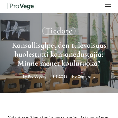
Menu
Skip
to
main
content
Tiedote
Kansallisylpeyden tulevaisuus
huolestutti kansanedustajia:
Minne menet kouluruoka?
By
Pro Vege ry
18.3.2026
No Comments
Maksuton julkinen kouluruoka on ollut yksi suomalaisen