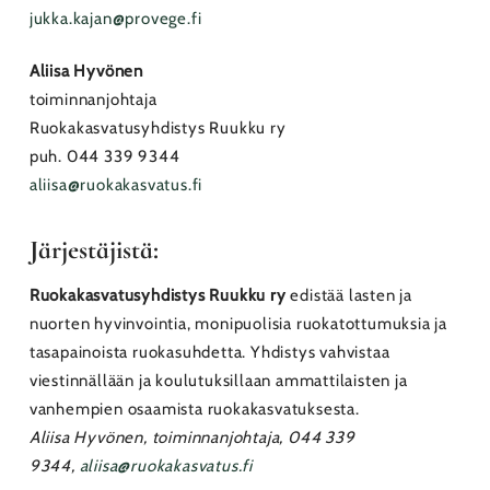
jukka.kajan@provege.fi
Aliisa Hyvönen
toiminnanjohtaja
Ruokakasvatusyhdistys Ruukku ry
puh. 044 339 9344
aliisa@ruokakasvatus.fi
Järjestäjistä:
Ruokakasvatusyhdistys Ruukku ry
edistää lasten ja
nuorten hyvinvointia, monipuolisia ruokatottumuksia ja
tasapainoista ruokasuhdetta. Yhdistys vahvistaa
viestinnällään ja koulutuksillaan ammattilaisten ja
vanhempien osaamista ruokakasvatuksesta.
Aliisa Hyvönen, toiminnanjohtaja, 044 339
9344,
aliisa@ruokakasvatus.fi