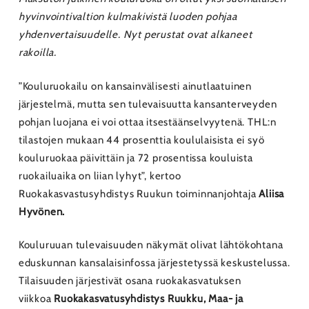
hyvinvointivaltion kulmakivistä luoden pohjaa
yhdenvertaisuudelle. Nyt perustat ovat alkaneet
rakoilla.
”Kouluruokailu on kansainvälisesti ainutlaatuinen
järjestelmä, mutta sen tulevaisuutta kansanterveyden
pohjan luojana ei voi ottaa itsestäänselvyytenä. THL:n
tilastojen mukaan 44 prosenttia koululaisista ei syö
kouluruokaa päivittäin ja 72 prosentissa kouluista
ruokailuaika on liian lyhyt”, kertoo
Ruokakasvastusyhdistys Ruukun toiminnanjohtaja
Aliisa
Hyvönen.
Kouluruuan tulevaisuuden näkymät olivat lähtökohtana
eduskunnan kansalaisinfossa järjestetyssä keskustelussa.
Tilaisuuden järjestivät osana ruokakasvatuksen
viikkoa
Ruokakasvatusyhdistys Ruukku, Maa- ja