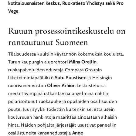
kotitalousnaisten Keskus, Ruokatieto Yhdistys sekä Pro
Vege
.
Ruuan prosessointikeskustelu on
rantautunut Suomeen
Tilaisuudessa kuultiin käytännön kokemuksia kouluista.
Turun kaupungin aluerehtori
Miina Orellin
,
ruokapalveluiden edustaja Compass Groupin
liiketoimintapäällikkö
Satu Puustisen
ja Helsingin
nuorisoneuvoston
Oliver Arhion
keskustelussa
merkittävimpinä ratkaistavina ongelmina nähtiin
polarisoitunut ruokapuhe ja oppilaiden osallisuuden
puute. Juurisyyksi todettiin kuitenkin se, että usein
kouluruuan hankintoja määrittää ainoastaan alhaisin
hinta. Näiden pohjalta järjestäjät usuttivat paneeliin
osallistuneita kansanedustajia
Anne