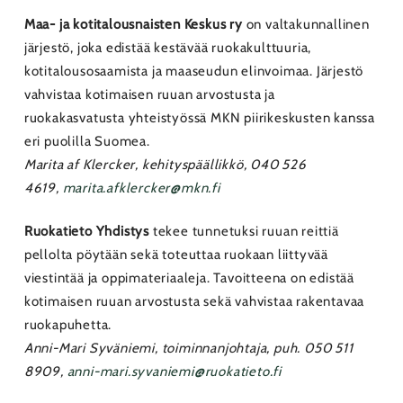
Maa- ja kotitalousnaisten Keskus ry
on valtakunnallinen
järjestö, joka edistää kestävää ruokakulttuuria,
kotitalousosaamista ja maaseudun elinvoimaa. Järjestö
vahvistaa kotimaisen ruuan arvostusta ja
ruokakasvatusta yhteistyössä MKN piirikeskusten kanssa
eri puolilla Suomea.
Marita af Klercker, kehityspäällikkö, 040 526
4619,
marita.afklercker@mkn.fi
Ruokatieto Yhdistys
tekee tunnetuksi ruuan reittiä
pellolta pöytään sekä toteuttaa ruokaan liittyvää
viestintää ja oppimateriaaleja. Tavoitteena on edistää
kotimaisen ruuan arvostusta sekä vahvistaa rakentavaa
ruokapuhetta.
Anni-Mari Syväniemi, toiminnanjohtaja, puh. 050 511
8909,
anni-mari.syvaniemi@ruokatieto.fi