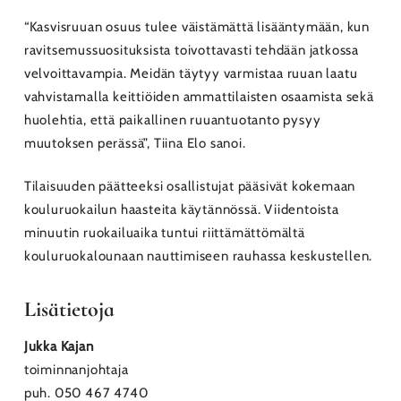
“Kasvisruuan osuus tulee väistämättä lisääntymään, kun
ravitsemussuosituksista toivottavasti tehdään jatkossa
velvoittavampia. Meidän täytyy varmistaa ruuan laatu
vahvistamalla keittiöiden ammattilaisten osaamista sekä
huolehtia, että paikallinen ruuantuotanto pysyy
muutoksen perässä”, Tiina Elo sanoi.
Tilaisuuden päätteeksi osallistujat pääsivät kokemaan
kouluruokailun haasteita käytännössä. Viidentoista
minuutin ruokailuaika tuntui riittämättömältä
kouluruokalounaan nauttimiseen rauhassa keskustellen.
Lisätietoja
Jukka Kajan
toiminnanjohtaja
puh. 050 467 4740