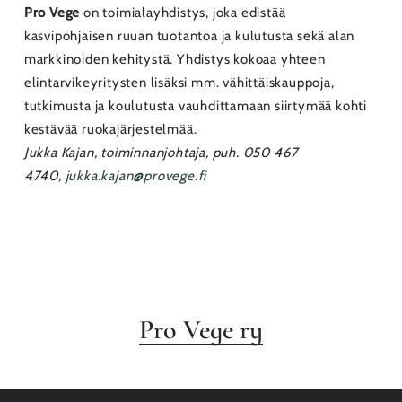
Pro Vege
on toimialayhdistys, joka edistää
kasvipohjaisen ruuan tuotantoa ja kulutusta sekä alan
markkinoiden kehitystä. Yhdistys kokoaa yhteen
elintarvikeyritysten lisäksi mm. vähittäiskauppoja,
tutkimusta ja koulutusta vauhdittamaan siirtymää kohti
kestävää ruokajärjestelmää.
Jukka Kajan, toiminnanjohtaja, puh. 050 467
4740,
jukka.kajan@provege.fi
Pro Vege ry