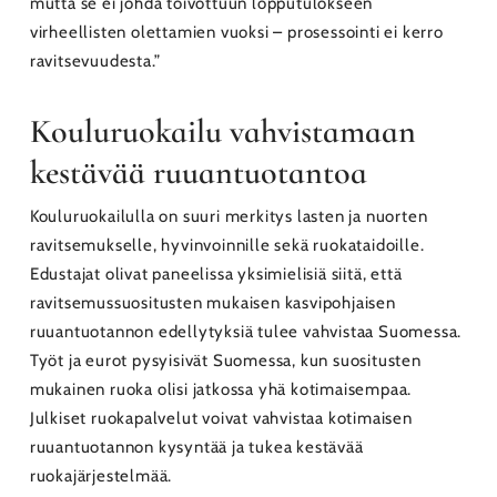
mutta se ei johda toivottuun lopputulokseen
virheellisten olettamien vuoksi – prosessointi ei kerro
ravitsevuudesta.”
Kouluruokailu vahvistamaan
kestävää ruuantuotantoa
Kouluruokailulla on suuri merkitys lasten ja nuorten
ravitsemukselle, hyvinvoinnille sekä ruokataidoille.
Edustajat olivat paneelissa yksimielisiä siitä, että
ravitsemussuositusten mukaisen kasvipohjaisen
ruuantuotannon edellytyksiä tulee vahvistaa Suomessa.
Työt ja eurot pysyisivät Suomessa, kun suositusten
mukainen ruoka olisi jatkossa yhä kotimaisempaa.
Julkiset ruokapalvelut voivat vahvistaa kotimaisen
ruuantuotannon kysyntää ja tukea kestävää
ruokajärjestelmää.