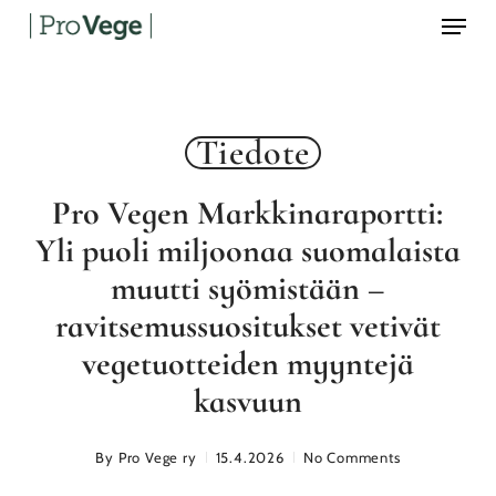
Menu
Skip
to
main
content
Tiedote
Pro Vegen Markkinaraportti:
Yli puoli miljoonaa suomalaista
muutti syömistään –
ravitsemussuositukset vetivät
vegetuotteiden myyntejä
kasvuun
By
Pro Vege ry
15.4.2026
No Comments