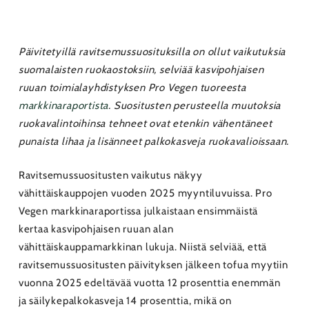
Päivitetyillä ravitsemussuosituksilla on ollut vaikutuksia
suomalaisten ruokaostoksiin, selviää kasvipohjaisen
ruuan toimialayhdistyksen Pro Vegen tuoreesta
markkinaraportista
. Suositusten perusteella muutoksia
ruokavalintoihinsa tehneet ovat etenkin vähentäneet
punaista lihaa ja lisänneet palkokasveja ruokavalioissaan.
Ravitsemussuositusten vaikutus näkyy
vähittäiskauppojen vuoden 2025 myyntiluvuissa. Pro
Vegen markkinaraportissa julkaistaan ensimmäistä
kertaa kasvipohjaisen ruuan alan
vähittäiskauppamarkkinan lukuja. Niistä selviää, että
ravitsemussuositusten päivityksen jälkeen tofua myytiin
vuonna 2025 edeltävää vuotta 12 prosenttia enemmän
ja säilykepalkokasveja 14 prosenttia, mikä on