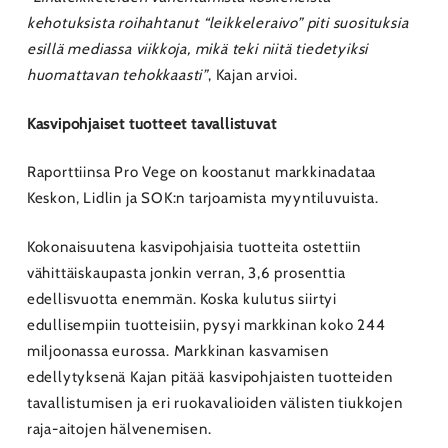
kehotuksista roihahtanut “leikkeleraivo” piti suosituksia
esillä mediassa viikkoja, mikä teki niitä tiedetyiksi
huomattavan tehokkaasti”
, Kajan arvioi.
Kasvipohjaiset tuotteet tavallistuvat
Raporttiinsa Pro Vege on koostanut markkinadataa
Keskon, Lidlin ja SOK:n tarjoamista myyntiluvuista.
Kokonaisuutena kasvipohjaisia tuotteita ostettiin
vähittäiskaupasta jonkin verran, 3,6 prosenttia
edellisvuotta enemmän. Koska kulutus siirtyi
edullisempiin tuotteisiin, pysyi markkinan koko 244
miljoonassa eurossa. Markkinan kasvamisen
edellytyksenä Kajan pitää kasvipohjaisten tuotteiden
tavallistumisen ja eri ruokavalioiden välisten tiukkojen
raja-aitojen hälvenemisen.