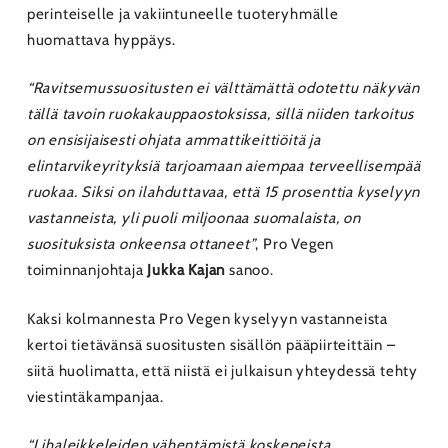
perinteiselle ja vakiintuneelle tuoteryhmälle
huomattava hyppäys.
“Ravitsemussuositusten ei välttämättä odotettu näkyvän
tällä tavoin ruokakauppaostoksissa, sillä niiden tarkoitus
on ensisijaisesti ohjata ammattikeittiöitä ja
elintarvikeyrityksiä tarjoamaan aiempaa terveellisempää
ruokaa. Siksi on ilahduttavaa, että 15 prosenttia kyselyyn
vastanneista, yli puoli miljoonaa suomalaista, on
suosituksista onkeensa ottaneet”
, Pro Vegen
toiminnanjohtaja
Jukka Kajan
sanoo.
Kaksi kolmannesta Pro Vegen kyselyyn vastanneista
kertoi tietävänsä suositusten sisällön pääpiirteittäin –
siitä huolimatta, että niistä ei julkaisun yhteydessä tehty
viestintäkampanjaa.
“Lihaleikkeleiden vähentämistä koskeneista