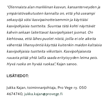
“Olennaista alan markkinan kasvun, kansanterveyden ja
ympäristövaikutusten kannalta on, että yhä useampi
sekasyöjä söisi kasvipainotteisemmin ja käyttäisi
kasvipohjaisia tuotteita. Suuntaa tätä kohti näyttävät
kahvin sekaan laitettavat kasvipohjaiset juomat. On
kiehtovaa, että lähes puolet niistä, joilla ei ole aikeita
vähentää lihansyöntiä käyttää kuitenkin maidon kaltaisia
kasvipohjaisia tuotteita viikottain. Kasvipohjaisesta
ruuasta pitää yhtä lailla saada erityisyyden leima pois.
Hyvä ruoka on hyvää ruokaa”,
Kajan sanoo.
LISÄTIEDOT:
Jukka Kajan, toiminnanjohtaja, Pro Vege ry. 050
4674740,
jukka.kajan@provege.fi