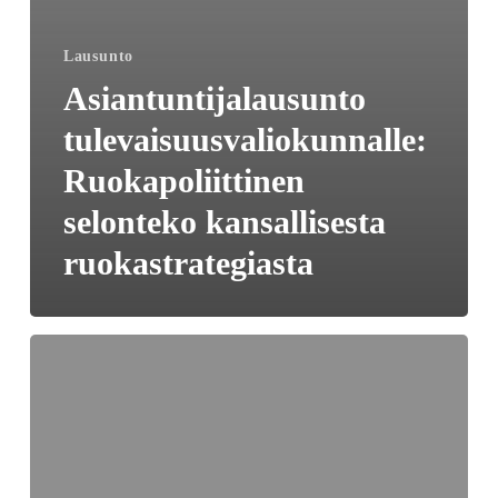
Lausunto
Asiantuntijalausunto
tulevaisuusvaliokunnalle:
Ruokapoliittinen
selonteko kansallisesta
ruokastrategiasta
Yksinkertaisilla
ratkaisuilla
mittavia
säästöjä
parantuneesta
kansanterveydestä: