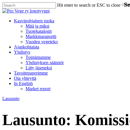
S
Skip
Hit enter to search or ESC to close
to
Close
main
Search
content
Menu
Kasvipohjainen ruoka
Mitä ja miksi
Tuotekatalogit
Markkinaraportti
Vuoden vegeteko
Ajankohtaista
Yhdistys
Toimintamme
Yhdistyksen säännöt
Liity jäseneksi
Tavoitepaperimme
Ota yhteyttä
In English
Market report
Lausunto
Lausunto: Komissi