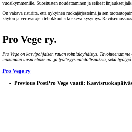
vuosikymmenille. Suositusten noudattaminen ja selkeät linjaukset jalka
On vakava ristiriita, että nykyinen ruokajärjestelmä ja sen tuotantopa
käytön ja verovarojen tehokkuutta koskeva kysymys. Ravitsemussuositu
Pro Vege ry.
Pro Vege on kasvipohjaisen ruuan toimialayhdistys. Tavoitteenamme 
mukanaan uusia elinkeino- ja työllisyysmahdollisuuksia, sekä hyötyjä
Pro Vege ry
Previous Post
Pro Vege vaatii: Kasvisruokapäivä