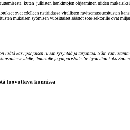
uttamisesta, kuten julkisten hankintojen ohjaaminen niiden mukaisiksi, 
inotukset ovat edelleen ristiriidassa virallisten ravitsemussuositusten 
sten mukaisen syömisen vuosittaiset säästöt sote-sektorille ovat milja
on lisätä kasvipohjaisen ruuan kysyntää ja tarjontaa. Näin vahvistamm
 kansanterveydelle, ilmastolle ja ympäristölle. Se hyödyttää koko Suom
stä luovuttava kunnissa