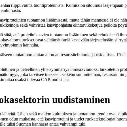
hentää riippuvuutta tuontiproteiinista. Komission sitoumus laajempaan p
nianhimosta.
sviproteiinien tuotannon lisäämisestä, mutta tähän mennessä ei ole näht
 tukikeinoja sekä vahvistaa kasvipohjaista elintarvikeketjua pellolta pöyt
tä siitä, että proteiinikasvien tuotannon lisääminen sekä rehuksi että i
avaliomuutokset ovat välttämättömiä kestävään järjestelmään siirryttäes
hyvinvoinnin kannalta.
äiseen tuotantoon auttamattoman resurssitehotonta ja riskialtista. Täst
ittinen ja tieteellinen yhteisymmärrys ihmisravinnoksi tarkoitetun pr
ättömyys, joka tarvitsee tuekseen selkeän suunnitelman, resursoinnin j
kin ottaa osaksi tulevaa CAP-uudistusta.
okasektorin uudistaminen
lähteitä. Lihan sekä maidon kulutuksen ja tuotannon trendit ovat siip
men edun mukaista, että kasviproteiini ja uudet ruokateknologiat huomioi
, mille tulisi Suomen kannassa antaa vahvempi tuki.