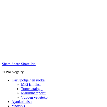
Share
Share
Share
Share
Pin
© Pro Vege ry
Close
Kasvipohjainen ruoka
Menu
Mitä ja miksi
Tuotekatalogit
Markkinaraportti
Vuoden vegeteko
Ajankohtaista
Yhdistys