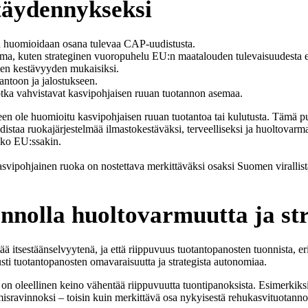
täydennykseksi
en huomioidaan osana tulevaa CAP-uudistusta.
ma, kuten strateginen vuoropuhelu EU:n maatalouden tulevaisuudesta e
isen kestävyyden mukaisiksi.
antoon ja jalostukseen.
 jotka vahvistavat kasvipohjaisen ruuan tuotannon asemaa.
n ole huomioitu kasvipohjaisen ruuan tuotantoa tai kulutusta. Tämä puu
distaa ruokajärjestelmää ilmastokestäväksi, terveelliseksi ja huoltovarma
oko EU:ssakin.
svipohjainen ruoka on nostettava merkittäväksi osaksi Suomen virallist
annolla huoltovarmuutta ja st
 itsestäänselvyytenä, ja että riippuvuus tuotantopanosten tuonnista, erit
ti tuotantopanosten omavaraisuutta ja strategista autonomiaa.
on oleellinen keino vähentää riippuvuutta tuontipanoksista. Esimerkiksi
hmisravinnoksi – toisin kuin merkittävä osa nykyisestä rehukasvituotanno