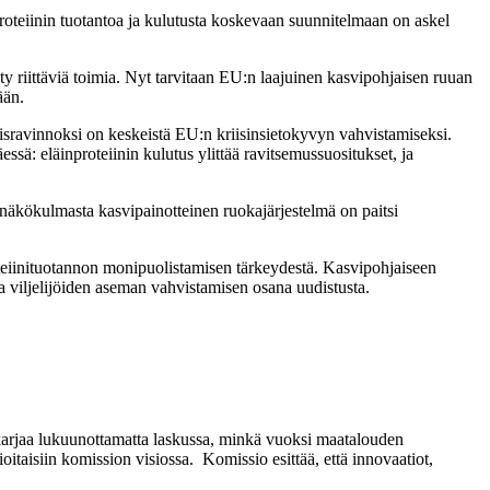
roteiinin tuotantoa ja kulutusta koskevaan suunnitelmaan on askel
y riittäviä toimia. Nyt tarvitaan EU:n laajuinen kasvipohjaisen ruuan
ään.
hmisravinnoksi on keskeistä EU:n kriisinsietokyvyn vahvistamiseksi.
sä: eläinproteiinin kulutus ylittää ravitsemussuositukset, ja
ä näkökulmasta kasvipainotteinen ruokajärjestelmä on paitsi
oteiinituotannon monipuolistamisen tärkeydestä. Kasvipohjaiseen
a viljelijöiden aseman vahvistamisen osana uudistusta.
ikarjaa lukuunottamatta laskussa, minkä vuoksi maatalouden
taisiin komission visiossa. Komissio esittää, että innovaatiot,