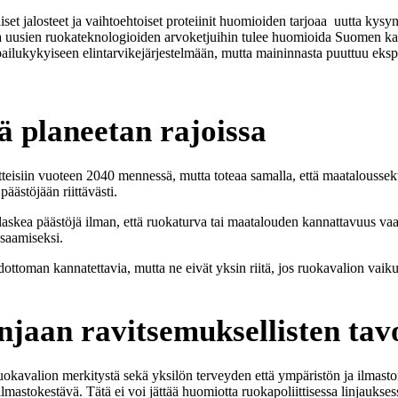
t jalosteet ja vaihtoehtoiset proteiinit huomioiden tarjoaa uutta kysynt
 ja uusien ruokateknologioiden arvoketjuihin tulee huomioida Suomen ka
ilukykyiseen elintarvikejärjestelmään, mutta maininnasta puuttuu eksplis
ä planeetan rajoissa
teisiin vuoteen 2040 mennessä, mutta toteaa samalla, että maataloussektor
äästöjään riittävästi.
skea päästöjä ilman, että ruokaturva tai maatalouden kannattavuus vaaran
saamiseksi.
hdottoman kannatettavia, mutta ne eivät yksin riitä, jos ruokavalion vaiku
njaan ravitsemuksellisten tav
avalion merkitystä sekä yksilön terveyden että ympäristön ja ilmaston
ilmastokestävä. Tätä ei voi jättää huomiotta ruokapoliittisessa linjaukse