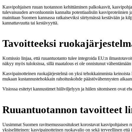
Kasvipohjaisen ruuan tuotannon kehittäminen palkokasvit, kasvipohjaise
tulevaisuuden arvonluonnin kannalta potentiaalisiin kasviproteiinien
mainitaan Suomen kannassa ratkaiseviksi siirtymässä kestävään ja kilpa
kannattavuutta tai kestävyyttä.
Tavoitteeksi ruokajärjestelm
Komissio linjaa, että ruuantuotanto tulee integroida EU:n ilmastotavoit
näkyy myös tuloksissa, sillä maatalous ei ole onnistunut vähentämään p
Kasvipainotteinen ruokajärjestelmä on yksi tehokkaimmista keinoista la
mukaan kustannustehokkain rahoituskohde päästövähennysten aikaan
Visiossa esitetyt kannustimet hiiliviljelyyn ja hiilen sitomiseen ovat e
Ruuantuotannon tavoitteet li
Uusimmat Suomen ravitsemussuositukset korostavat kasvipohjaisen ruok
yksiselitteinen: kasvipainotteinen ruokavalio on sekä terveellinen että 