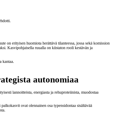
hdotti.
te on erityisen huomiota herättävä tilanteessa, jossa sekä komission
ksi. Kasvipohjaisella ruualla on kiistaton rooli kestävän ja
a kantaa.
rategista autonomiaa
yisesti lannoitteista, energiasta ja rehuproteiinista, muodostaa
 palkokasvit ovat olennainen osa typensidontaa sisältävää
sta.