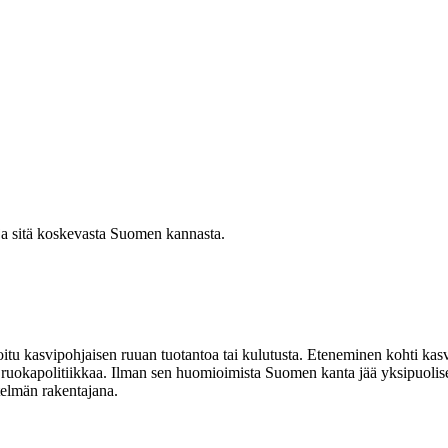
ja sitä koskevasta Suomen kannasta.
u kasvipohjaisen ruuan tuotantoa tai kulutusta. Eteneminen kohti kasvi
ruokapolitiikkaa. Ilman sen huomioimista Suomen kanta jää yksipuoliseksi
telmän rakentajana.