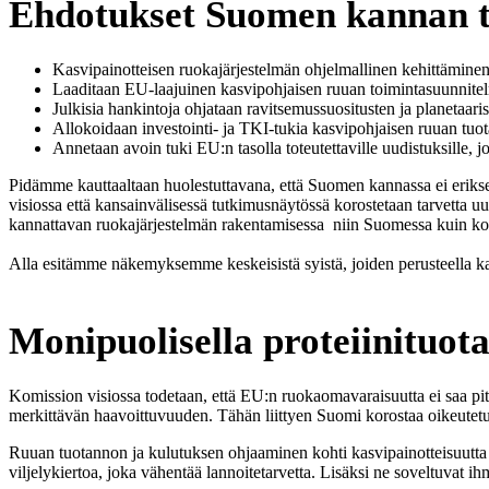
Ehdotukset Suomen kannan 
Kasvipainotteisen ruokajärjestelmän ohjelmallinen kehittämin
Laaditaan EU-laajuinen kasvipohjaisen ruuan toimintasuunnitel
Julkisia hankintoja ohjataan ravitsemussuositusten ja planetaar
Allokoidaan investointi- ja TKI-tukia kasvipohjaisen ruuan tuot
Annetaan avoin tuki EU:n tasolla toteutettaville uudistuksille,
Pidämme kauttaaltaan huolestuttavana, että Suomen kannassa ei eriksee
visiossa että kansainvälisessä tutkimusnäytössä korostetaan tarvetta uu
kannattavan ruokajärjestelmän rakentamisessa niin Suomessa kuin k
Alla esitämme näkemyksemme keskeisistä syistä, joiden perusteella ka
Monipuolisella proteiinituot
Komission visiossa todetaan, että EU:n ruokaomavaraisuutta ei saa pitää
merkittävän haavoittuvuuden. Tähän liittyen Suomi korostaa oikeutetus
Ruuan tuotannon ja kulutuksen ohjaaminen kohti kasvipainotteisuutta 
viljelykiertoa, joka vähentää lannoitetarvetta. Lisäksi ne soveltuvat i