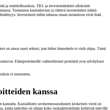
ää ja mahdollisuuksia. TKI- ja investointitukien allokointi
nnassa. Tuotannon kannattavuus ja riittävä investointien määrä
iittisyys. Investoinnit mihin tahansa ruuan tuotantoon eivät lisää
i on ainoa suuri sektori, jota hiilen hinnoittelu ei vielä ohjaa. Tämä
tuvat. Eläinproteiineille vaihtoehtoiset proteiinit ovat selvityksen
tuksia ei tunnusteta.
oitteiden kanssa
 kannalta. Kansallisten ravitsemussuositusten keskeinen viesti on
ssa, jonka tarkoitus on ohjata koko ruokajärjestelmän kehitystä tuleville