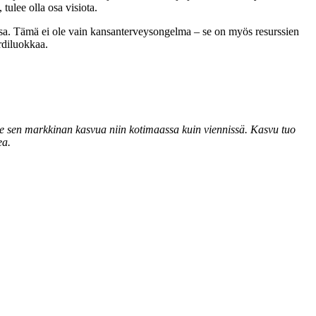
tulee olla osa visiota.
kanssa. Tämä ei ole vain kansanterveysongelma – se on myös resurssien
rdiluokkaa.
e sen markkinan kasvua niin kotimaassa kuin viennissä. Kasvu tuo
ea.