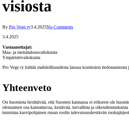
visiosta
By
Pro Vege ry
3.4.2025
No Comments
3.4.2025
Vastaanottajat:
Maa- ja metsätalousvaliokunta
Ympäristövaliokunta
Pro Vege ry kiittää mahdollisuudesta lausua komission tiedonannosta 
Yhteenveto
On huomiota herättävää, että Suomen kannassa ei erikseen ole huomioit
olennainen osa kannattavaa, kestävää, turvallista ja oikeudenmukaista 
tunnistaa kasvipohjaisen ruuan roolin tulevaisuuskestävän ruokajärjes