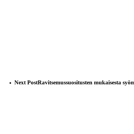
Next Post
Ravitsemussuositusten mukaisesta sy