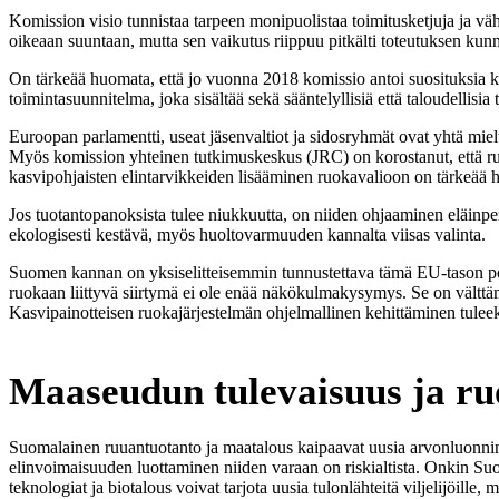
Komission visio tunnistaa tarpeen monipuolistaa toimitusketjuja ja vä
oikeaan suuntaan, mutta sen vaikutus riippuu pitkälti toteutuksen kun
On tärkeää huomata, että jo vuonna 2018 komissio antoi suosituksia ka
toimintasuunnitelma, joka sisältää sekä sääntelyllisiä että taloudellisia
Euroopan parlamentti, useat jäsenvaltiot ja sidosryhmät ovat yhtä miel
Myös komission yhteinen tutkimuskeskus (JRC) on korostanut, että ruok
kasvipohjaisten elintarvikkeiden lisääminen ruokavalioon on tärkeää 
Jos tuotantopanoksista tulee niukkuutta, on niiden ohjaaminen eläinper
ekologisesti kestävä, myös huoltovarmuuden kannalta viisas valinta.
Suomen kannan on yksiselitteisemmin tunnustettava tämä EU-tason poli
ruokaan liittyvä siirtymä ei ole enää näkökulmakysymys. Se on välttäm
Kasvipainotteisen ruokajärjestelmän ohjelmallinen kehittäminen tulee
Maaseudun tulevaisuus ja ru
Suomalainen ruuantuotanto ja maatalous kaipaavat uusia arvonluonnin 
elinvoimaisuuden luottaminen niiden varaan on riskialtista. Onkin Suo
teknologiat ja biotalous voivat tarjota uusia tulonlähteitä viljelijöille