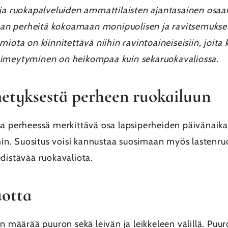
 ja ruokapalveluiden ammattilaisten ajantasainen osa
n perheitä kokoamaan monipuolisen ja ravitsemuksell
iota on kiinnitettävä niihin ravintoaineiseisiin, joita 
den imeytyminen on heikompaa kuin sekaruokavaliossa.
metyksestä perheen ruokailuun
sa perheessä merkittävä osa lapsiperheiden päivänaika
. Suositus voisi kannustaa suosimaan myös lastenruoi
distävää ruokavaliota.
uotta
n määrää puuron sekä leivän ja leikkeleen välillä. Puuro