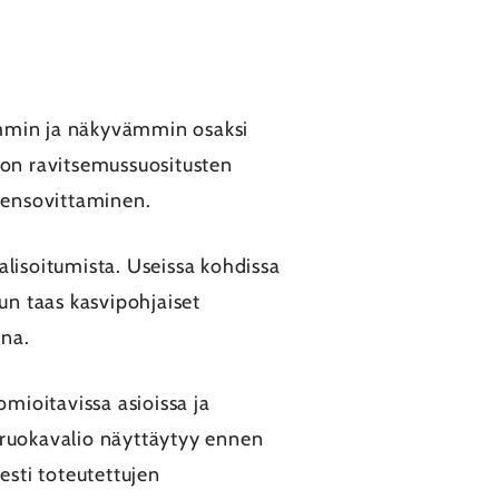
emmin ja näkyvämmin osaksi
 on ravitsemussuositusten
eensovittaminen.
alisoitumista. Useissa kohdissa
un taas kasvipohjaiset
ina.
omioitavissa asioissa ja
 ruokavalio näyttäytyy ennen
esti toteutettujen