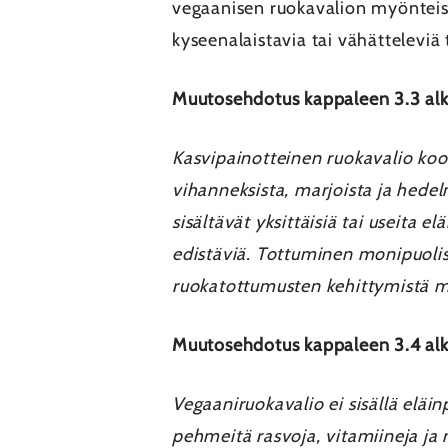
vegaanisen ruokavalion myönteise
kyseenalaistavia tai vähätteleviä t
Muutosehdotus kappaleen 3.3 al
Kasvipainotteinen ruokavalio koost
vihanneksista, marjoista ja hedelm
sisältävät yksittäisiä tai useita e
edistäviä. Tottuminen monipuolise
ruokatottumusten kehittymistä
Muutosehdotus kappaleen 3.4 al
Vegaaniruokavalio ei sisällä eläin
pehmeitä rasvoja, vitamiineja ja 