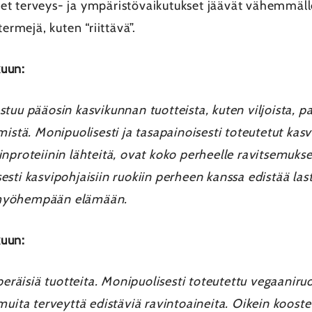
t terveys- ja ympäristövaikutukset jäävät vähemmälle
ermejä, kuten “riittävä”.
kuun:
uu pääosin kasvikunnan tuotteista, kuten viljoista, pal
istä. Monipuolisesti ja tasapainoisesti toteutetut kasv
läinproteiinin lähteitä, ovat koko perheelle ravitsemuksel
sti kasvipohjaisiin ruokiin perheen kanssa edistää last
 myöhempään elämään.
kuun:
peräisiä tuotteita. Monipuolisesti toteutettu vegaaniruo
muita terveyttä edistäviä ravintoaineita. Oikein koost