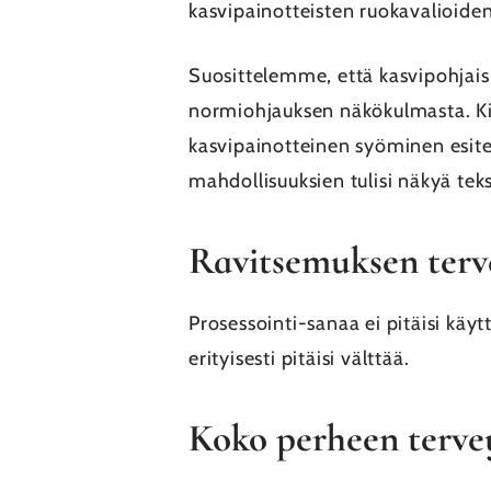
kasvipainotteisten ruokavalioide
Suosittelemme, että kasvipohjais
normiohjauksen näkökulmasta. Kiel
kasvipainotteinen syöminen esitet
mahdollisuuksien tulisi näkyä tek
Ravitsemuksen terv
Prosessointi-sanaa ei pitäisi käyt
erityisesti pitäisi välttää.
Koko perheen terve