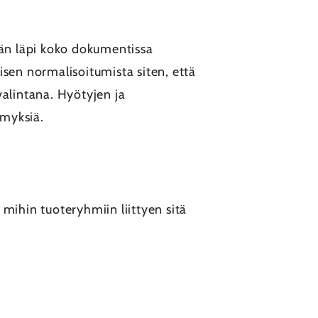
ään läpi koko dokumentissa
isen normalisoitumista siten, että
valintana. Hyötyjen ja
ymyksiä.
i mihin tuoteryhmiin liittyen sitä