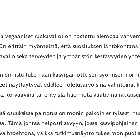
t ja vegaaniset ruokavaliot on nostettu aiempaa vahv
 On erittäin myönteistä, että suosituksen lähtökohtana
avalio sekä terveyden ja ympäristön kestävyyden yht
osin onnistu tukemaan kasvipainotteisen syömisen norm
eet näyttäytyvät edelleen oletusarvoisina valintoina, k
, korvaavina tai erityistä huomiota vaativina ratkaisu
ssä osuuksissa painotus on monin paikoin erityisesti hu
sa. Tämä johtaa helposti sävyyn, jossa kasvipohjainen
na vaihtoehtona, vaikka tutkimusnäyttö tukee monipuolis