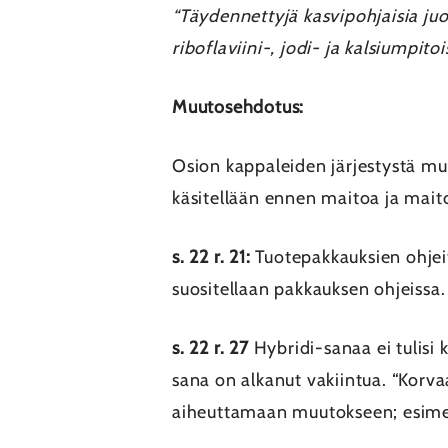
“Täydennettyjä kasvipohjaisia ju
riboflaviini-, jodi- ja kalsiumpitoi
Muutosehdotus:
Osion kappaleiden järjestystä mu
käsitellään ennen maitoa ja mait
s. 22 r. 21:
Tuotepakkauksien ohjeit
suositellaan pakkauksen ohjeissa.
s. 22 r. 27
Hybridi-sanaa ei tulisi
sana on alkanut vakiintua. “Korva
aiheuttamaan muutokseen; esimerki