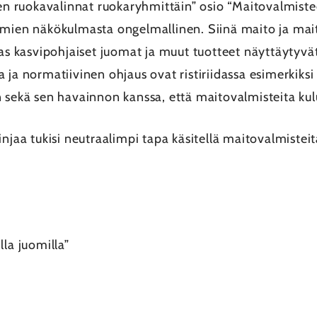
een ruokavalinnat ruokaryhmittäin” osio “Maitovalmiste
rmien näkökulmasta ongelmallinen. Siinä maito ja mai
aas kasvipohjaiset juomat ja muut tuotteet näyttäytyvä
 ja normatiivinen ohjaus ovat ristiriidassa esimerkiksi
n sekä sen havainnon kanssa, että maitovalmisteita ku
njaa tukisi neutraalimpi tapa käsitellä maitovalmisteita
lla juomilla”