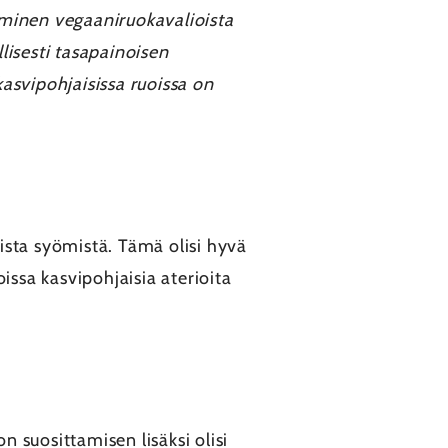
aminen vegaaniruokavalioista
isesti tasapainoisen
kasvipohjaisissa ruoissa on
ista syömistä. Tämä olisi hyvä
ssa kasvipohjaisia aterioita
n suosittamisen lisäksi olisi