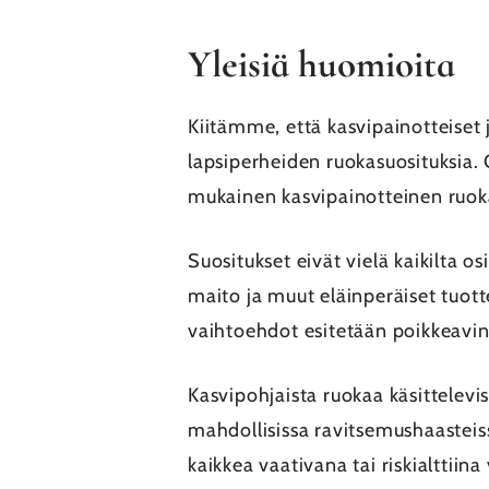
Yleisiä huomioita
Kiitämme, että kasvipainotteise
lapsiperheiden ruokasuosituksia.
mukainen kasvipainotteinen ruok
Suositukset eivät vielä kaikilta 
maito ja muut eläinperäiset tuott
vaihtoehdot esitetään poikkeavina
Kasvipohjaista ruokaa käsittelevi
mahdollisissa ravitsemushaasteis
kaikkea vaativana tai riskialttii