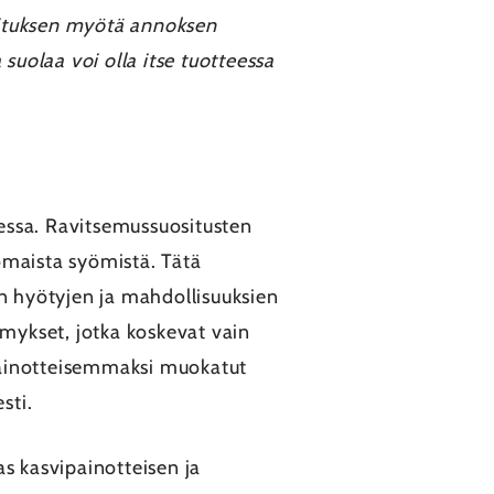
koituksen myötä annoksen
suolaa voi olla itse tuotteessa
sessa. Ravitsemussuositusten
omaista syömistä. Tätä
den hyötyjen ja mahdollisuuksien
ymykset, jotka koskevat vain
ipainotteisemmaksi muokatut
sti.
as kasvipainotteisen ja