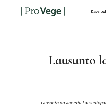
Skip
to
Kasvipo
main
content
Lausunto l
Lausunto on annettu Lausuntopal