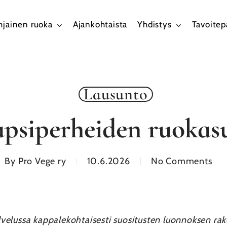
hjainen ruoka
Ajankohtaista
Yhdistys
Tavoite
Lausunto
apsiperheiden ruokasu
By
Pro Vege ry
10.6.2026
No Comments
velussa kappalekohtaisesti suositusten luonnoksen r