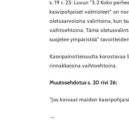
s. 19 r. 25: Luvun “3.2 Koko perh
kasvipohjaiset valmisteet” on no
oletusarvoisina valintoina, kun t
vaihtoehtoina. Tämä oletusvalinta
suojelee ympäristöä” tavoitteide
Kasvipainotteisuutta korostavaa li
rinnakkaisina vaihtoehtoina.
Muutosehdotus s. 20 rivi 26:
“Jos korvaat maidon kasvipohjaisi
→