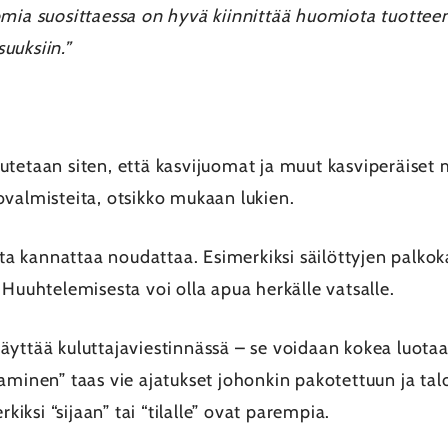
omia suosittaessa on hyvä kiinnittää huomiota tuotteen
suuksiin.”
utetaan siten, että kasvijuomat ja muut kasviperäiset 
ovalmisteita, otsikko mukaan lukien.
a kannattaa noudattaa. Esimerkiksi säilöttyjen palko
 Huuhtelemisesta voi olla apua herkälle vatsalle.
 käyttää kuluttajaviestinnässä – se voidaan kokea luo
aminen” taas vie ajatukset johonkin pakotettuun ja talo
ksi “sijaan” tai “tilalle” ovat parempia.