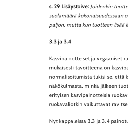
s. 29 Lisäystoive:
Joidenkin tuott
suolamäärä kokonaisuudessaan on si
paljon, mutta kun tuotteen lisää 
3.3 ja 3.4
Kasvipainotteiset ja vegaaniset r
mukaisesti tavoitteena on kasvip
normalisoitumista tukisi se, että 
näkökulmasta, minkä jälkeen tuota
erityisen kasvipainotteisia ruoka
ruokavaliotkin vaikuttavat ravitse
Nyt kappaleissa 3.3 ja 3.4 painotu