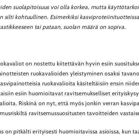
eiden suolapitoisuus voi olla korkea, mutta käyttötar
lti kohtuullinen. Esimerkiksi kasviproteiinituotteissa 
kastikkeeseen tai pataan, suolan määrä on sopiva.
uokavaliot on nostettu kiitettävän hyvin esiin suosituk
ainotteisten ruokavalioiden yleistyminen osaksi tavan
kasvipainotteisia ruokavalioita käsiteltäisiin ensin nii
isiin esiin huomioitavat ravitsemukselliset erityiskys
valioita. Riskinä on nyt, että myös jonkin verran kasv
musriskiltä ravitsemussuositusten tavoitteiden vastaise
s on pitkälti erityisesti huomioitavissa asioissa, kun ta