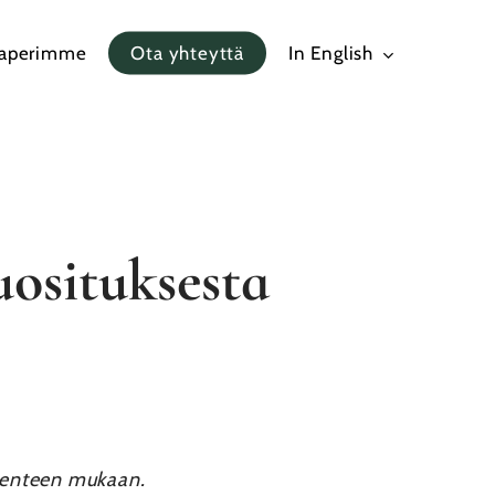
paperimme
Ota yhteyttä
In English
osituksesta
akenteen mukaan.