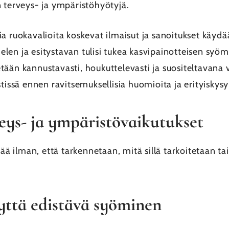
n terveys- ja ympäristöhyötyjä.
ia ruokavalioita koskevat ilmaisut ja sanoitukset käyd
en ja esitystavan tulisi tukea kasvipainotteisen syöm
ään kannustavasti, houkuttelevasti ja suositeltavana 
stissä ennen ravitsemuksellisia huomioita ja erityiskys
eys- ja ympäristövaikutukset
tää ilman, että tarkennetaan, mitä sillä tarkoitetaan ta
yttä edistävä syöminen