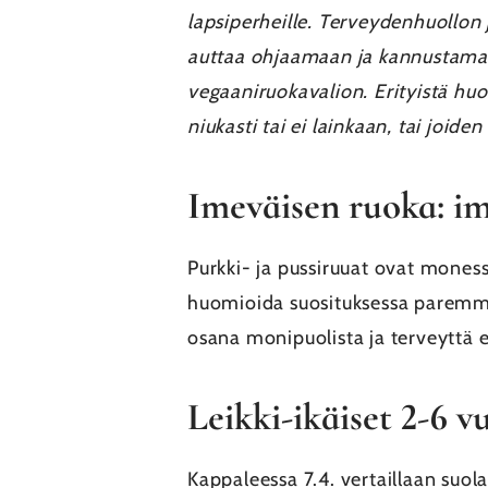
lapsiperheille. Terveydenhuollon
auttaa ohjaamaan ja kannustamaa
vegaaniruokavalion. Erityistä huom
niukasti tai ei lainkaan, tai joi
Imeväisen ruoka: i
Purkki- ja pussiruuat ovat mones
huomioida suosituksessa paremmin
osana monipuolista ja terveyttä e
Leikki-ikäiset 2-6 v
Kappaleessa 7.4. vertaillaan suola