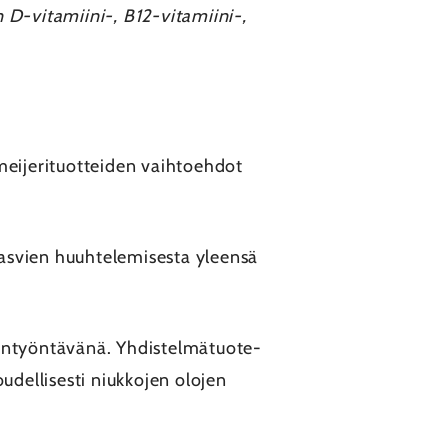
 D-vitamiini-, B12-vitamiini-,
meijerituotteiden vaihtoehdot
kasvien huuhtelemisesta yleensä
taantyöntävänä. Yhdistelmätuote-
udellisesti niukkojen olojen