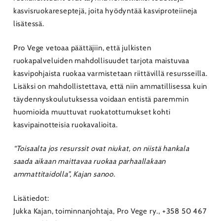
kasvisruokareseptejä, joita hyödyntää kasviproteiineja
lisätessä.
Pro Vege vetoaa päättäjiin, että julkisten
ruokapalveluiden mahdollisuudet tarjota maistuvaa
kasvipohjaista ruokaa varmistetaan riittävillä resursseilla.
Lisäksi on mahdollistettava, että niin ammatillisessa kuin
täydennyskoulutuksessa voidaan entistä paremmin
huomioida muuttuvat ruokatottumukset kohti
kasvipainotteisia ruokavalioita.
“Toisaalta jos resurssit ovat niukat, on niistä hankala
saada aikaan maittavaa ruokaa parhaallakaan
ammattitaidolla”, Kajan sanoo.
Lisätiedot:
Jukka Kajan, toiminnanjohtaja, Pro Vege ry., +358 50 467