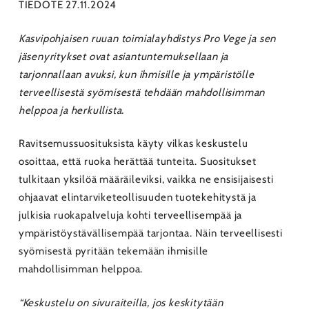
TIEDOTE 27.11.2024
Kasvipohjaisen ruuan toimialayhdistys Pro Vege ja sen
jäsenyritykset ovat asiantuntemuksellaan ja
tarjonnallaan avuksi, kun ihmisille ja ympäristölle
terveellisestä syömisestä tehdään mahdollisimman
helppoa ja herkullista.
Ravitsemussuosituksista käyty vilkas keskustelu
osoittaa, että ruoka herättää tunteita. Suositukset
tulkitaan yksilöä määräileviksi, vaikka ne ensisijaisesti
ohjaavat elintarviketeollisuuden tuotekehitystä ja
julkisia ruokapalveluja kohti terveellisempää ja
ympäristöystävällisempää tarjontaa. Näin terveellisesti
syömisestä pyritään tekemään ihmisille
mahdollisimman helppoa.
“Keskustelu on sivuraiteilla, jos keskitytään