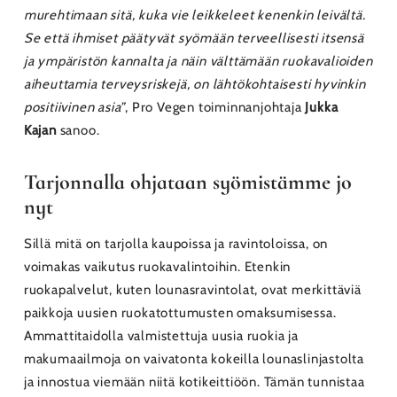
murehtimaan sitä, kuka vie leikkeleet kenenkin leivältä.
Se että ihmiset päätyvät syömään terveellisesti itsensä
ja ympäristön kannalta ja näin välttämään ruokavalioiden
aiheuttamia terveysriskejä, on lähtökohtaisesti hyvinkin
positiivinen asia”
, Pro Vegen toiminnanjohtaja
Jukka
Kajan
sanoo.
Tarjonnalla ohjataan syömistämme jo
nyt
Sillä mitä on tarjolla kaupoissa ja ravintoloissa, on
voimakas vaikutus ruokavalintoihin. Etenkin
ruokapalvelut, kuten lounasravintolat, ovat merkittäviä
paikkoja uusien ruokatottumusten omaksumisessa.
Ammattitaidolla valmistettuja uusia ruokia ja
makumaailmoja on vaivatonta kokeilla lounaslinjastolta
ja innostua viemään niitä kotikeittiöön. Tämän tunnistaa