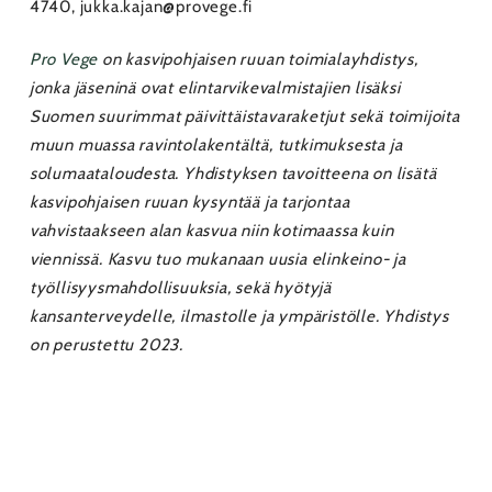
4740, jukka.kajan@provege.fi
Pro Vege
on kasvipohjaisen ruuan toimialayhdistys,
jonka jäseninä ovat elintarvikevalmistajien lisäksi
Suomen suurimmat päivittäistavaraketjut sekä toimijoita
muun muassa ravintolakentältä, tutkimuksesta ja
solumaataloudesta. Yhdistyksen tavoitteena on lisätä
kasvipohjaisen ruuan kysyntää ja tarjontaa
vahvistaakseen alan kasvua niin kotimaassa kuin
viennissä. Kasvu tuo mukanaan uusia elinkeino- ja
työllisyysmahdollisuuksia, sekä hyötyjä
kansanterveydelle, ilmastolle ja ympäristölle. Yhdistys
on perustettu 2023.