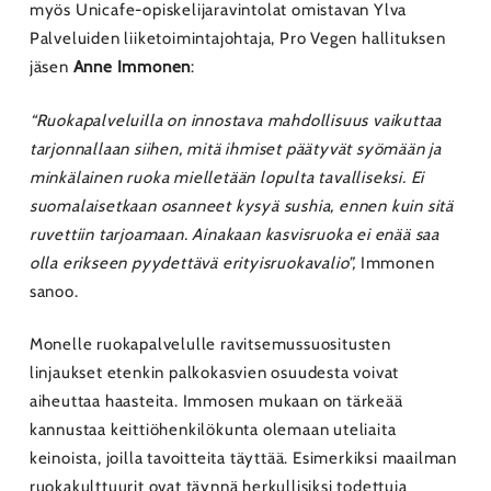
myös Unicafe-opiskelijaravintolat omistavan Ylva
Palveluiden liiketoimintajohtaja, Pro Vegen hallituksen
jäsen
Anne Immonen
:
“Ruokapalveluilla on innostava mahdollisuus vaikuttaa
tarjonnallaan siihen, mitä ihmiset päätyvät syömään ja
minkälainen ruoka mielletään lopulta tavalliseksi. Ei
suomalaisetkaan osanneet kysyä sushia, ennen kuin sitä
ruvettiin tarjoamaan. Ainakaan kasvisruoka ei enää saa
olla erikseen pyydettävä erityisruokavalio”,
Immonen
sanoo.
Monelle ruokapalvelulle ravitsemussuositusten
linjaukset etenkin palkokasvien osuudesta voivat
aiheuttaa haasteita. Immosen mukaan on tärkeää
kannustaa keittiöhenkilökunta olemaan uteliaita
keinoista, joilla tavoitteita täyttää. Esimerkiksi maailman
ruokakulttuurit ovat täynnä herkullisiksi todettuja