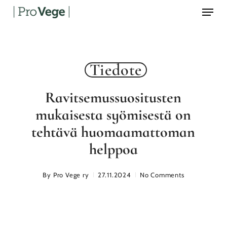
Menu
Skip
to
main
content
Tiedote
Ravitsemussuositusten
mukaisesta syömisestä on
tehtävä huomaamattoman
helppoa
By
Pro Vege ry
27.11.2024
No Comments