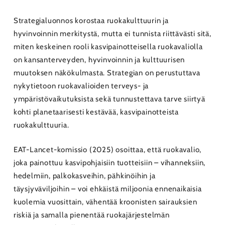
Strategialuonnos korostaa ruokakulttuurin ja
hyvinvoinnin merkitystä, mutta ei tunnista riittävästi sitä,
miten keskeinen rooli kasvipainotteisella ruokavaliolla
on kansanterveyden, hyvinvoinnin ja kulttuurisen
muutoksen näkökulmasta. Strategian on perustuttava
nykytietoon ruokavalioiden terveys- ja
ympäristövaikutuksista sekä tunnustettava tarve siirtyä
kohti planetaarisesti kestävää, kasvipainotteista
ruokakulttuuria.
EAT-Lancet-komissio (2025) osoittaa, että ruokavalio,
joka painottuu kasvipohjaisiin tuotteisiin – vihanneksiin,
hedelmiin, palkokasveihin, pähkinöihin ja
täysjyväviljoihin – voi ehkäistä miljoonia ennenaikaisia
kuolemia vuosittain, vähentää kroonisten sairauksien
riskiä ja samalla pienentää ruokajärjestelmän