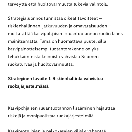
terveyttä että huoltovarmuutta tukevia valintoja.
Strategialuonnos tunnistaa oikeat tavoitteet –
riskienhallinnan, jatkuvuuden ja omavaraisuuden –
mutta jättää kasvipohjaisen ruuantuotannon roolin lähes
mainitsematta. Tämä on huomattava puute, sillä
kasvipainotteisempi tuotantorakenne on yksi
tehokkaimmista keinoista vahvistaa Suomen
ruokaturvaa ja huoltovarmuutta.
Strateginen tavoite 1: Riskienhallinta vahvistuu
ruokajärjestelmässä
Kasvipohjaisen ruuantuotannon lisääminen hajauttaa
riskejä ja monipuolistaa ruokajärjestelmää.
Kasviproteiinien ja palkokasvien viljely vähentää