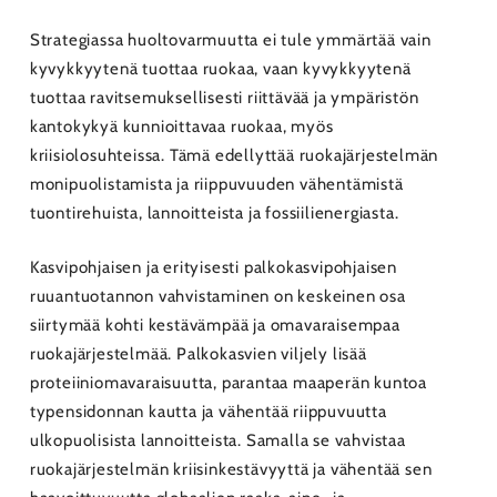
Strategiassa huoltovarmuutta ei tule ymmärtää vain
kyvykkyytenä tuottaa ruokaa, vaan kyvykkyytenä
tuottaa ravitsemuksellisesti riittävää ja ympäristön
kantokykyä kunnioittavaa ruokaa, myös
kriisiolosuhteissa. Tämä edellyttää ruokajärjestelmän
monipuolistamista ja riippuvuuden vähentämistä
tuontirehuista, lannoitteista ja fossiilienergiasta.
Kasvipohjaisen ja erityisesti palkokasvipohjaisen
ruuantuotannon vahvistaminen on keskeinen osa
siirtymää kohti kestävämpää ja omavaraisempaa
ruokajärjestelmää. Palkokasvien viljely lisää
proteiiniomavaraisuutta, parantaa maaperän kuntoa
typensidonnan kautta ja vähentää riippuvuutta
ulkopuolisista lannoitteista. Samalla se vahvistaa
ruokajärjestelmän kriisinkestävyyttä ja vähentää sen