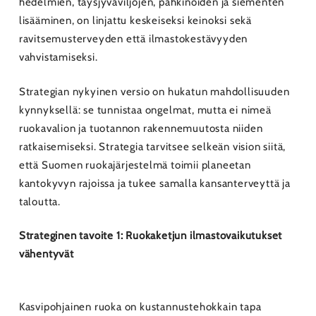
hedelmien, täysjyväviljojen, pähkinöiden ja siementen
lisääminen, on linjattu keskeiseksi keinoksi sekä
ravitsemusterveyden että ilmastokestävyyden
vahvistamiseksi.
Strategian nykyinen versio on hukatun mahdollisuuden
kynnyksellä: se tunnistaa ongelmat, mutta ei nimeä
ruokavalion ja tuotannon rakennemuutosta niiden
ratkaisemiseksi. Strategia tarvitsee selkeän vision siitä,
että Suomen ruokajärjestelmä toimii planeetan
kantokyvyn rajoissa ja tukee samalla kansanterveyttä ja
taloutta.
Strateginen tavoite 1: Ruokaketjun ilmastovaikutukset
vähentyvät
Kasvipohjainen ruoka on kustannustehokkain tapa