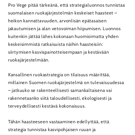
Pro Vege pitää tärkeänä, että strategialuonnos tunnistaa
suomalaisen ruokajärjestelmän keskeiset haasteet –
heikon kannattavuuden, arvonlisän epätasaisen
jakautumisen ja alan vetovoiman hiipumisen. Luonnos
kuitenkin jättää lähes kokonaan huomioimatta yhden
keskeisimmistä ratkaisuista näihin haasteisiin:
siirtymisen kasvispainotteisempaan ja kestävään
ruokajärjestelmään.
Kansallinen ruokastrategia on tilaisuus määrittää,
millainen Suomen ruokajärjestelmä on tulevaisuudessa
– jatkuuko se rakenteellisesti samankaltaisena vai
rakennetaanko siitä taloudellisesti, ekologisesti ja
terveydellisesti kestävä kokonaisuus.
Tähän haasteeseen vastaaminen edellyttää, että
strategia tunnistaa kasvipohjaisen ruuan ja