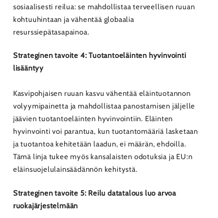
sosiaalisesti reilua: se mahdollistaa terveellisen ruuan
kohtuuhintaan ja vähentää globaalia
resurssiepätasapainoa.
Strateginen tavoite 4: Tuotantoeläinten hyvinvointi
lisääntyy
Kasvipohjaisen ruuan kasvu vähentää eläintuotannon
volyymipainetta ja mahdollistaa panostamisen jäljelle
jäävien tuotantoeläinten hyvinvointiin. Eläinten
hyvinvointi voi parantua, kun tuotantomääriä lasketaan
ja tuotantoa kehitetään laadun, ei määrän, ehdoilla.
Tämä linja tukee myös kansalaisten odotuksia ja EU:n
eläinsuojelulainsäädännön kehitystä.
Strateginen tavoite 5: Reilu datatalous luo arvoa
ruokajärjestelmään