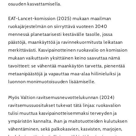
osuuden kasvattamisella.
EAT-Lancet-komission (2025) mukaan maailman
ruokajärjestelmän on siirryttävä vuoteen 2040
mennessä planetaarisesti kestävälle tasolle, jossa
päästöjä, maankäyttöä ja ravinnekuormitusta leikataan
merkittävästi. Kasvipainotteinen ruokavalio on komission
mukaan vaikuttavin yksittäinen keino saavuttaa nämä
tavoitteet: se vähentää maankäytön tarvetta, pienentää
metaanipäästöjä ja vapauttaa maa-alaa hiilinieluiksi ja
luonnon monimuotoisuuden lisäämiselle.
Myös Valtion ravitsemusneuvottelukunnan (2024)
ravitsemussuositukset tukevat tätä linjaa: ruokavalion
tulisi muuttua kasvipainotteisemmaksi terveyden ja
ympäristön kannalta. ihan ja maitotuotteiden kulutuksen
vähentäminen, sekä palkokasvien, kasvisten, marjojen,