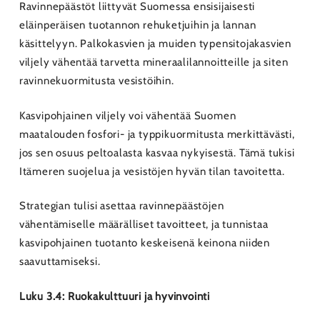
Ravinnepäästöt liittyvät Suomessa ensisijaisesti
eläinperäisen tuotannon rehuketjuihin ja lannan
käsittelyyn. Palkokasvien ja muiden typensitojakasvien
viljely vähentää tarvetta mineraalilannoitteille ja siten
ravinnekuormitusta vesistöihin.
Kasvipohjainen viljely voi vähentää Suomen
maatalouden fosfori- ja typpikuormitusta merkittävästi,
jos sen osuus peltoalasta kasvaa nykyisestä. Tämä tukisi
Itämeren suojelua ja vesistöjen hyvän tilan tavoitetta.
Strategian tulisi asettaa ravinnepäästöjen
vähentämiselle määrälliset tavoitteet, ja tunnistaa
kasvipohjainen tuotanto keskeisenä keinona niiden
saavuttamiseksi.
Luku 3.4: Ruokakulttuuri ja hyvinvointi