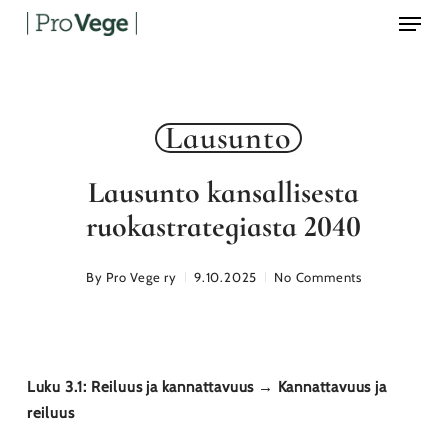
Menu
Skip
to
main
content
Lausunto
Lausunto kansallisesta
ruokastrategiasta 2040
By
Pro Vege ry
9.10.2025
No Comments
Luku 3.1: Reiluus ja kannattavuus → Kannattavuus ja
reiluus