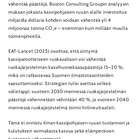
vähentää päästöjä. Boston Consulting Groupin analyysin
mukaan jokaista kasvipohjaisen ruuan alalle investoitua
miljardia dollaria kohden voidaan vähentää yli 4
miljoonaa tonnia CO₂e – enemmän kuin millään muulla
toimenpiteellä.
EAT-Lancet (2025) osoittaa, että siirtymä
kasvipainotteiseen ruokavalioon voi vähentää
ruokajärjestelmän kasvihuonekaasupäästöjä 15–20 %,
mikä on ratkaisevaa Suomen ilmastotavoitteiden
saavuttamiseksi. Strategian tulisi asettaa selkeä
välietappi: vuoteen 2030 mennessä ruokajärjestelmän
päästöjä vähennetään vähintään 40 %, ja vuoteen 2040
mennessä ruokajärjestelmä toimii hiilineutraalisti.
Tämä ei onnistu ilman kasvipohjaisen ruuan tuotannon ja
kulutuksen voimakasta kasvua sekä eläinperäisen
tuotannon vähentämistä.