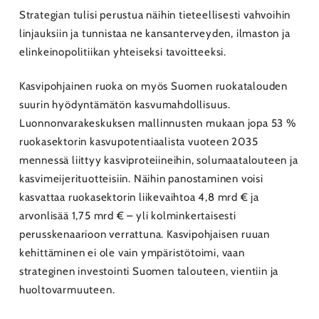
Strategian tulisi perustua näihin tieteellisesti vahvoihin
linjauksiin ja tunnistaa ne kansanterveyden, ilmaston ja
elinkeinopolitiikan yhteiseksi tavoitteeksi.
Kasvipohjainen ruoka on myös Suomen ruokatalouden
suurin hyödyntämätön kasvumahdollisuus.
Luonnonvarakeskuksen mallinnusten mukaan jopa 53 %
ruokasektorin kasvupotentiaalista vuoteen 2035
mennessä liittyy kasviproteiineihin, solumaatalouteen ja
kasvimeijerituotteisiin. Näihin panostaminen voisi
kasvattaa ruokasektorin liikevaihtoa 4,8 mrd € ja
arvonlisää 1,75 mrd € – yli kolminkertaisesti
perusskenaarioon verrattuna. Kasvipohjaisen ruuan
kehittäminen ei ole vain ympäristötoimi, vaan
strateginen investointi Suomen talouteen, vientiin ja
huoltovarmuuteen.