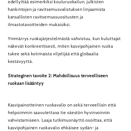
edellyttää esimerkiksi kouluruokailun, julkisten
hankintojen ja ravitsemusvalistuksen linjaamista
kansallisten ravitsemussuositusten ja
ilmastotavoitteiden mukaisiksi.
Ymmärrys ruokajärjestelmästä vahvistuu, kun kuluttajat
näkevät konkreettisesti, miten kasvipohjainen ruoka
tukee sekä kotimaista viljelijää että globaalia
kestävyyttä.
Strateginen tavoite 2: Mahdollisuus terveelliseen
ruokaan lisääntyy
Kasvipainotteinen ruokavalio on sekä terveellisin että
helpoimmin saavutettava tie väestön hyvinvoinnin
vahvistamiseen. Laaja tutkimusnäyttö osoittaa, että
kasvipohjainen ruokavalio ehkäisee sydän- ja