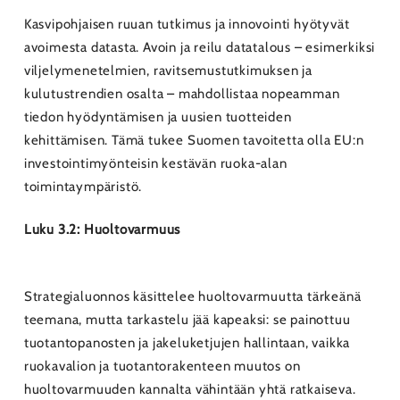
Kasvipohjaisen ruuan tutkimus ja innovointi hyötyvät
avoimesta datasta. Avoin ja reilu datatalous – esimerkiksi
viljelymenetelmien, ravitsemustutkimuksen ja
kulutustrendien osalta – mahdollistaa nopeamman
tiedon hyödyntämisen ja uusien tuotteiden
kehittämisen. Tämä tukee Suomen tavoitetta olla EU:n
investointimyönteisin kestävän ruoka-alan
toimintaympäristö.
Luku 3.2: Huoltovarmuus
Strategialuonnos käsittelee huoltovarmuutta tärkeänä
teemana, mutta tarkastelu jää kapeaksi: se painottuu
tuotantopanosten ja jakeluketjujen hallintaan, vaikka
ruokavalion ja tuotantorakenteen muutos on
huoltovarmuuden kannalta vähintään yhtä ratkaiseva.