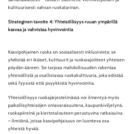
kulttuurisesti vahvan ruokatarinan.
Strateginen tavoite 4: Yhteisöllisyys ruuan ympärillä
kasvaa ja vahvistaa hyvinvointia
Kasvipohjainen ruoka on sosiaalisesti inklusiivista: se
yhdistää eri ikäiset, kulttuurit ja ruokarajoitteet yhteisen
pöydän ääreen. Se tarjoaa mahdollisuuden rakentaa
yhteisöllistä ja osallistavaa ruokakulttuuria, joka edistää
sekä fyysistä että psyykkistä hyvinvointia.
Yhteisöllisyys ruokajärjestelmässä voi ilmentyä myös
paikallisyhteisöjen omavaraisuutena, kaupunkiviljelynä,
ruokapiireinä ja kiertotalouteen perustuvina ratkaisuina
– ilmiöinä, joissa kasvipohjaisuus on luonteva osa
yhteistä hyvää.