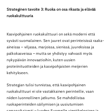
Strateginen tavoite 3: Ruoka on osa rikasta ja elävää
ruokakulttuuria
Kasvipohjainen ruokakulttuuri on sekä moderni että
syvästi suomalainen. Sen juuret ovat perinteisissä raaka-
aineissa – viljassa, marjoissa, sienissä, juureksissa ja
palkokasveissa – mutta se yhdistyy vahvasti myös
nykypäivän innovaatioihin, kuten uusien
proteiinituotteiden ja kasvipohjaisten meijerien
kehitykseen.
Strategian tulisi tunnistaa, että kasvipohjainen
ruokakulttuuri ei ole vastakkainen perinteille, vaan
niiden luonnollinen jatkumo. Se mahdollistaa
ruokaperinteiden säilymisen ja uusiutumisen
samanaikaisesti – luoden Suomelle vientikelpoisen ja