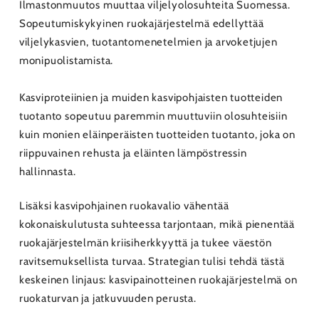
Ilmastonmuutos muuttaa viljelyolosuhteita Suomessa.
Sopeutumiskykyinen ruokajärjestelmä edellyttää
viljelykasvien, tuotantomenetelmien ja arvoketjujen
monipuolistamista.
Kasviproteiinien ja muiden kasvipohjaisten tuotteiden
tuotanto sopeutuu paremmin muuttuviin olosuhteisiin
kuin monien eläinperäisten tuotteiden tuotanto, joka on
riippuvainen rehusta ja eläinten lämpöstressin
hallinnasta.
Lisäksi kasvipohjainen ruokavalio vähentää
kokonaiskulutusta suhteessa tarjontaan, mikä pienentää
ruokajärjestelmän kriisiherkkyyttä ja tukee väestön
ravitsemuksellista turvaa. Strategian tulisi tehdä tästä
keskeinen linjaus: kasvipainotteinen ruokajärjestelmä on
ruokaturvan ja jatkuvuuden perusta.