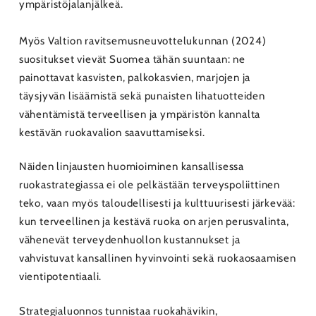
ympäristöjalanjälkeä.
Myös Valtion ravitsemusneuvottelukunnan (2024)
suositukset vievät Suomea tähän suuntaan: ne
painottavat kasvisten, palkokasvien, marjojen ja
täysjyvän lisäämistä sekä punaisten lihatuotteiden
vähentämistä terveellisen ja ympäristön kannalta
kestävän ruokavalion saavuttamiseksi.
Näiden linjausten huomioiminen kansallisessa
ruokastrategiassa ei ole pelkästään terveyspoliittinen
teko, vaan myös taloudellisesti ja kulttuurisesti järkevää:
kun terveellinen ja kestävä ruoka on arjen perusvalinta,
vähenevät terveydenhuollon kustannukset ja
vahvistuvat kansallinen hyvinvointi sekä ruokaosaamisen
vientipotentiaali.
Strategialuonnos tunnistaa ruokahävikin,