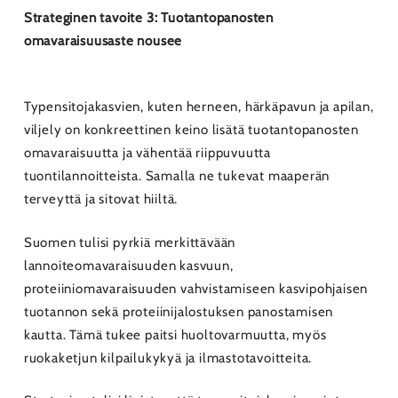
Strateginen tavoite 3: Tuotantopanosten
omavaraisuusaste nousee
Typensitojakasvien, kuten herneen, härkäpavun ja apilan,
viljely on konkreettinen keino lisätä tuotantopanosten
omavaraisuutta ja vähentää riippuvuutta
tuontilannoitteista. Samalla ne tukevat maaperän
terveyttä ja sitovat hiiltä.
Suomen tulisi pyrkiä merkittävään
lannoiteomavaraisuuden kasvuun,
proteiiniomavaraisuuden vahvistamiseen kasvipohjaisen
tuotannon sekä proteiinijalostuksen panostamisen
kautta. Tämä tukee paitsi huoltovarmuutta, myös
ruokaketjun kilpailukykyä ja ilmastotavoitteita.