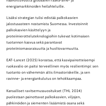
haavoittuvuutta globaalien raaka-aine- ja
energiamarkkinoiden heilahteluille.
Lisäksi strategian tulisi edistää palkokasvien
jalostusasteen nostamista Suomessa. Investoinnit
palkokasvien käsittelyyn ja
proteiinierotteluteknologioihin tukevat kotimaisen
tuotannon kasvua sekä parantavat
proteiiniomavaraisuutta ja huoltovarmuutta.
EAT-Lancet (2025) korostaa, että kasvipainotteisempi
ruokavalio on paitsi terveellinen myös resilientimpi: sen
tuotanto on vähemmän altis ilmastoriskeille, ja sen
ravinne- ja energiankulutus on tehokkaampaa.
Kansalliset ravitsemussuositukset (THL 2024)
puolestaan painottavat palkokasvien, viljojen,
pähkinöiden ja siementen lisäämistä osana sekä