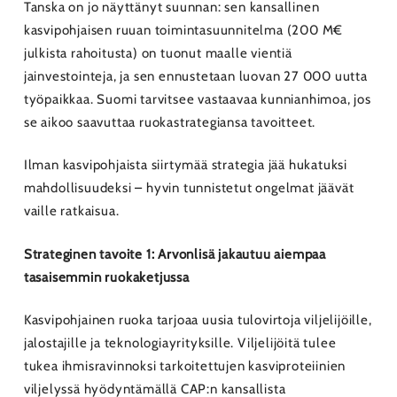
Tanska on jo näyttänyt suunnan: sen kansallinen
kasvipohjaisen ruuan toimintasuunnitelma (200 M€
julkista rahoitusta) on tuonut maalle vientiä
jainvestointeja, ja sen ennustetaan luovan 27 000 uutta
työpaikkaa. Suomi tarvitsee vastaavaa kunnianhimoa, jos
se aikoo saavuttaa ruokastrategiansa tavoitteet.
Ilman kasvipohjaista siirtymää strategia jää hukatuksi
mahdollisuudeksi – hyvin tunnistetut ongelmat jäävät
vaille ratkaisua.
Strateginen tavoite 1: Arvonlisä jakautuu aiempaa
tasaisemmin ruokaketjussa
Kasvipohjainen ruoka tarjoaa uusia tulovirtoja viljelijöille,
jalostajille ja teknologiayrityksille. Viljelijöitä tulee
tukea ihmisravinnoksi tarkoitettujen kasviproteiinien
viljelyssä hyödyntämällä CAP:n kansallista