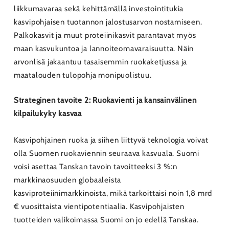
liikkumavaraa sekä kehittämällä investointitukia
kasvipohjaisen tuotannon jalostusarvon nostamiseen.
Palkokasvit ja muut proteiinikasvit parantavat myös
maan kasvukuntoa ja lannoiteomavaraisuutta. Näin
arvonlisä jakaantuu tasaisemmin ruokaketjussa ja
maatalouden tulopohja monipuolistuu.
Strateginen tavoite 2: Ruokavienti ja kansainvälinen
kilpailukyky kasvaa
Kasvipohjainen ruoka ja siihen liittyvä teknologia voivat
olla Suomen ruokaviennin seuraava kasvuala. Suomi
voisi asettaa Tanskan tavoin tavoitteeksi 3 %:n
markkinaosuuden globaaleista
kasviproteiinimarkkinoista, mikä tarkoittaisi noin 1,8 mrd
€ vuosittaista vientipotentiaalia. Kasvipohjaisten
tuotteiden valikoimassa Suomi on jo edellä Tanskaa.