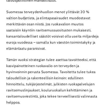
talouspoliittinen mahdollisuus.
Suomessa terveydenhuollon menot ylittävät 20 %
valtion budjetista, ja elintapasairaudet muodostavat
merkittävän osan niistä. Jos ruokavalion muutos
saataisiin käyntiin ravitsemussuositusten mukaisesti,
kansantaloudelliset säästöt voisivat olla useita miljardeja
euroja vuodessa – samalla kun väestön toimintakyky ja
elämänlaatu paranisivat.
Tämän vuoksi strategian tulee asettaa tavoitteeksi, että
kasvipainotteinen ruokavalio on terveyden ja
hyvinvoinnin perusta Suomessa. Tavoitetta tulee tukea
taloudellisin ja rakenteellisin keinoin: edullinen
hinnoittelu, tukijärjestelmät, julkisten ruokapalvelujen
ravitsemuslinjaukset, kouluruokailun kehittäminen ja
ravitsemusviestintä, joka tekee terveellisestä valinnasta
helppoa.