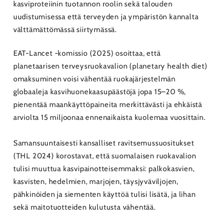
kasviproteiinin tuotannon roolin sekä talouden
uudistumisessa että terveyden ja ympäristön kannalta
välttämättömässä siirtymässä.
EAT-Lancet -komissio (2025) osoittaa, että
planetaarisen terveysruokavalion (planetary health diet)
omaksuminen voisi vähentää ruokajärjestelmän
globaaleja kasvihuonekaasupäästöjä jopa 15–20 %,
pienentää maankäyttöpaineita merkittävästi ja ehkäistä
arviolta 15 miljoonaa ennenaikaista kuolemaa vuosittain.
Samansuuntaisesti kansalliset ravitsemussuositukset
(THL 2024) korostavat, että suomalaisen ruokavalion
tulisi muuttua kasvipainotteisemmaksi: palkokasvien,
kasvisten, hedelmien, marjojen, täysjyväviljojen,
pähkinöiden ja siementen käyttöä tulisi lisätä, ja lihan
sekä maitotuotteiden kulutusta vähentää.