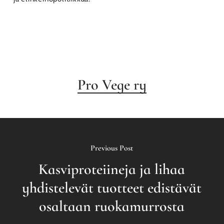
Pro Vege ry
Previous Post
Kasviproteiineja ja lihaa
yhdistelevät tuotteet edistävät
osaltaan ruokamurrosta