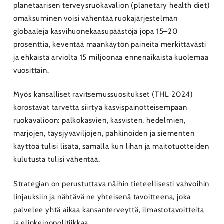
planetaarisen terveysruokavalion (planetary health diet)
omaksuminen voisi vähentää ruokajärjestelmän
globaaleja kasvihuonekaasupäästöjä jopa 15–20
prosenttia, keventää maankäytön paineita merkittävästi
ja ehkäistä arviolta 15 miljoonaa ennenaikaista kuolemaa
vuosittain.
Myös kansalliset ravitsemussuositukset (THL 2024)
korostavat tarvetta siirtyä kasvispainotteisempaan
ruokavalioon: palkokasvien, kasvisten, hedelmien,
marjojen, täysjyväviljojen, pähkinöiden ja siementen
käyttöä tulisi lisätä, samalla kun lihan ja maitotuotteiden
kulutusta tulisi vähentää.
Strategian on perustuttava näihin tieteellisesti vahvoihin
linjauksiin ja nähtävä ne yhteisenä tavoitteena, joka
palvelee yhtä aikaa kansanterveyttä, ilmastotavoitteita
ja elinkeinopolitiikkaa.