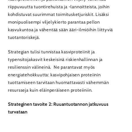
riippuvuutta tuontirehuista ja -lannoitteista, joihin
kohdistuvat suurimmat toimitusketjuriskit. Lisäksi
monipuolisempi viljelykierto parantaa pellon
kasvukuntoa ja vähentää sään ääri-ilmiöihin liittyviä
tuotantoriskejä.
Strategian tulisi tunnistaa kasviproteiinit ja
typensitojakasvit keskeisinä riskienhallinnan ja
resilienssin välineinä. Ne parantavat myös
energiatehokkuutta: kasvipohjaisen proteiinin
tuottamiseen tarvitaan huomattavasti vähemmän
resursseja kuin eläinperäiseen proteiiniin.
Strateginen tavoite 2: Ruuantuotannon jatkuvuus
turvataan