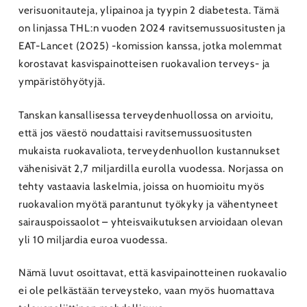
verisuonitauteja, ylipainoa ja tyypin 2 diabetesta. Tämä
on linjassa THL:n vuoden 2024 ravitsemussuositusten ja
EAT-Lancet (2025) -komission kanssa, jotka molemmat
korostavat kasvispainotteisen ruokavalion terveys- ja
ympäristöhyötyjä.
Tanskan kansallisessa terveydenhuollossa on arvioitu,
että jos väestö noudattaisi ravitsemussuositusten
mukaista ruokavaliota, terveydenhuollon kustannukset
vähenisivät 2,7 miljardilla eurolla vuodessa. Norjassa on
tehty vastaavia laskelmia, joissa on huomioitu myös
ruokavalion myötä parantunut työkyky ja vähentyneet
sairauspoissaolot – yhteisvaikutuksen arvioidaan olevan
yli 10 miljardia euroa vuodessa.
Nämä luvut osoittavat, että kasvipainotteinen ruokavalio
ei ole pelkästään terveysteko, vaan myös huomattava