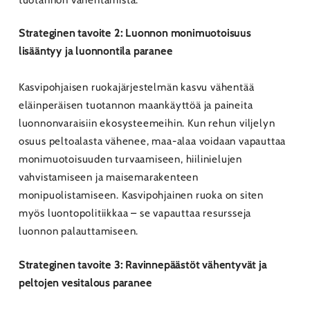
Strateginen tavoite 2: Luonnon monimuotoisuus
lisääntyy ja luonnontila paranee
Kasvipohjaisen ruokajärjestelmän kasvu vähentää
eläinperäisen tuotannon maankäyttöä ja paineita
luonnonvaraisiin ekosysteemeihin. Kun rehun viljelyn
osuus peltoalasta vähenee, maa-alaa voidaan vapauttaa
monimuotoisuuden turvaamiseen, hiilinielujen
vahvistamiseen ja maisemarakenteen
monipuolistamiseen. Kasvipohjainen ruoka on siten
myös luontopolitiikkaa – se vapauttaa resursseja
luonnon palauttamiseen.
Strateginen tavoite 3: Ravinnepäästöt vähentyvät ja
peltojen vesitalous paranee