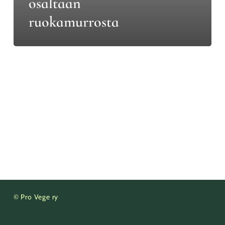
osaltaan
ruokamurrosta
© Pro Vege ry