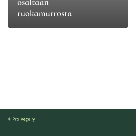
osaltaan
ruokamurrosta
© Pro Vege ry