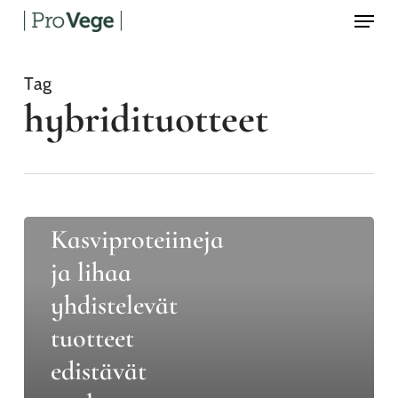
Menu
Skip
to
main
content
Tag
hybridituotteet
Blogi
Kannanotto
Kasviproteiineja
Kasviproteiineja
ja
ja lihaa
lihaa
yhdistelevät
yhdistelevät
tuotteet
tuotteet
edistävät
edistävät
osaltaan
ruokamurrosta