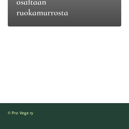
osaltaan
ruokamurrosta
© Pro Vege ry