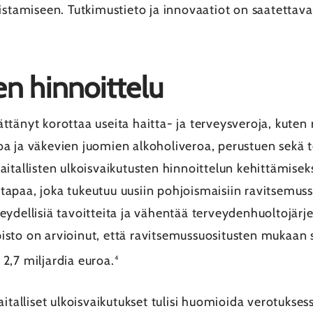
listamiseen. Tutkimustieto ja innovaatiot on saatetta
en hinnoittelu
ttänyt korottaa useita haitta- ja terveysveroja, kuten
 ja väkevien juomien alkoholiveroa, perustuen sekä terv
itallisten ulkoisvaikutusten hinnoittelun kehittämiseks
apaa, joka tukeutuu uusiin pohjoismaisiin ravitsemuss
ydellisiä tavoitteita ja vähentää terveydenhuoltojärj
sto on arvioinut, että ravitsemussuositusten mukaan 
2,7 miljardia euroa.
4
aitalliset ulkoisvaikutukset tulisi huomioida verotuks