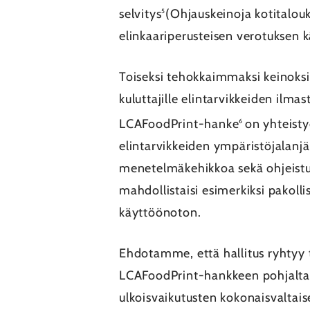
selvitys
(Ohjauskeinoja kotitalouk
5
elinkaariperusteisen verotuksen
Toiseksi tehokkaimmaksi keinoksi
kuluttajille elintarvikkeiden il
LCAFoodPrint-hanke
on yhteisty
6
elintarvikkeiden ympäristöjalanjä
menetelmäkehikkoa sekä ohjeist
mahdollistaisi esimerkiksi pakoll
käyttöönoton.
Ehdotamme, että hallitus ryhtyy 
LCAFoodPrint-hankkeen pohjalta j
ulkoisvaikutusten kokonaisvaltais