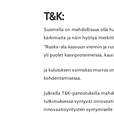
T&K:
Suomella on mahdollisuus olla h
kärkimaita ja näin hyötyä merkit
“Ruoka-ala kasvuun viennin ja r
yli puolet kasviproteiineissa, k
ja kulutuksen voimakas murros on
kohdentamisessa.
Julkisilla T&K-panostuksilla mahd
tutkimuksessa syntyvät innovaatio
innovaatioyritysten syntymiselle