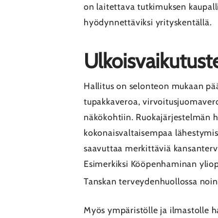
on laitettava tutkimuksen kaupal
hyödynnettäviksi yrityskentällä.
Ulkoisvaikutust
Hallitus on selonteon mukaan pää
tupakkaveroa, virvoitusjuomaveroa
näkökohtiin. Ruokajärjestelmän ha
kokonaisvaltaisempaa lähestymist
saavuttaa merkittäviä kansanterve
Esimerkiksi Kööpenhaminan yliopi
Tanskan terveydenhuollossa noin 
Myös ympäristölle ja ilmastolle h