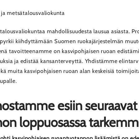
ja metsätalousvaliokunta
ätalousvaliokuntaa mahdollisuudesta lausua asiasta. 
a pyrkii kiihdyttämään Suomen ruokajärjestelmän muut
senä tavoitteenamme on kasvipohjaisen ruoan edistäm
uuksia ja edistää kansanterveyttä. Yhdistämme elintar
sekä muita kasvipohjaisen ruoan alan keskeisiä toimijoi
aupalle.
stamme esiin seuraavat se
non loppuosassa tarkemm
hti kasvipohjaisen ruoantuotannon lisäämistä on ede