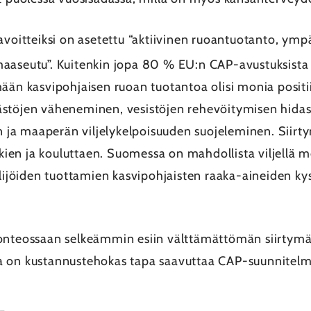
tteiksi on asetettu “aktiivinen ruoantuotanto, ympär
maaseutu”. Kuitenkin jopa 80 % EU:n CAP-avustuksista
mään kasvipohjaisen ruoan tuotantoa olisi monia posit
ästöjen väheneminen, vesistöjen rehevöitymisen hida
a maaperän viljelykelpoisuuden suojeleminen. Siirtym
tukien ja kouluttaen. Suomessa on mahdollista viljellä m
elijöiden tuottamien kasvipohjaisten raaka-aineiden kys
lonteossaan selkeämmin esiin välttämättömän siirtymä
a on kustannustehokas tapa saavuttaa CAP-suunnitelm