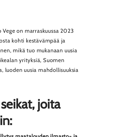
Pro Vege on marraskuussa 2023
osta kohti kestävämpää ja
inen, mikä tuo mukanaan uusia
vikealan yrityksiä, Suomen
ta, luoden uusia mahdollisuuksia
ikat, joita
in:
llytys maatalouden ilmasto- ja