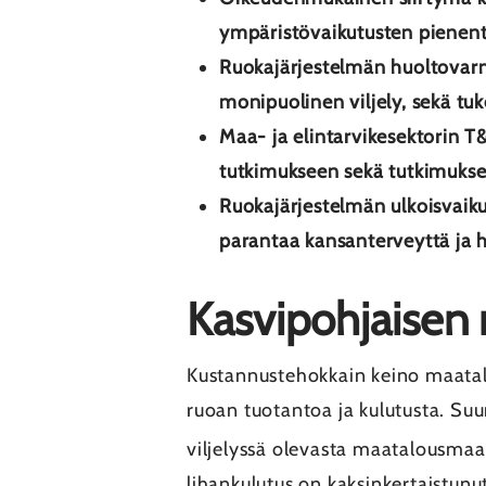
ympäristövaikutusten pienent
Ruokajärjestelmän huoltovarm
monipuolinen viljely, sekä tu
Maa- ja elintarvikesektorin T
tutkimukseen sekä tutkimuks
Ruokajärjestelmän ulkoisvaiku
parantaa kansanterveyttä ja h
Kasvipohjaisen
Kustannustehokkain keino maatalo
ruoan tuotantoa ja kulutusta. Su
viljelyssä olevasta maatalousmaa
lihankulutus on kaksinkertaistunu