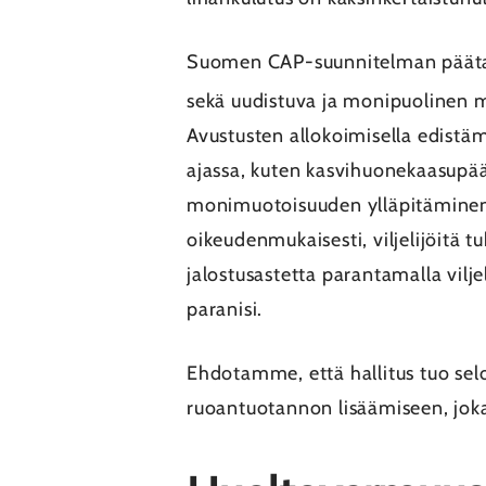
Suomen CAP-suunnitelman päätavoi
sekä uudistuva ja monipuolinen 
Avustusten allokoimisella edistä
ajassa, kuten kasvihuonekaasupä
monimuotoisuuden ylläpitäminen j
oikeudenmukaisesti, viljelijöitä 
jalostusastetta parantamalla vilj
paranisi.
Ehdotamme, että hallitus tuo se
ruoantuotannon lisäämiseen, jok