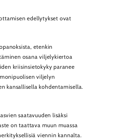
ottamisen edellytykset ovat
opanoksista, etenkin
täminen osana viljelykiertoa
iden kriisinsietokyky paranee
monipuolisen viljelyn
 kansallisella kohdentamisella.
kasvien saatavuuden lisäksi
tusaste on taattava muun muassa
erkityksellisiä viennin kannalta.