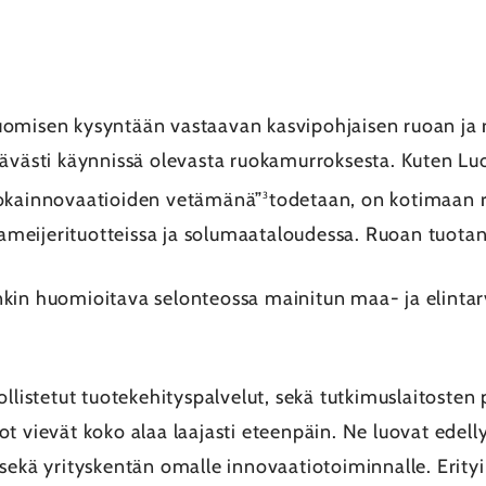
uomisen kysyntään vastaavan kasvipohjaisen ruoan ja 
tävästi käynnissä olevasta ruokamurroksesta. Kuten L
uokainnovaatioiden vetämänä”
todetaan, on kotimaan r
3
aurameijerituotteissa ja solumaataloudessa. Ruoan tuot
kin huomioitava selonteossa mainitun maa- ja elinta
ollistetut tuotekehityspalvelut, sekä tutkimuslaitosten
t vievät koko alaa laajasti eteenpäin. Ne luovat edell
 sekä yrityskentän omalle innovaatiotoiminnalle. Eri