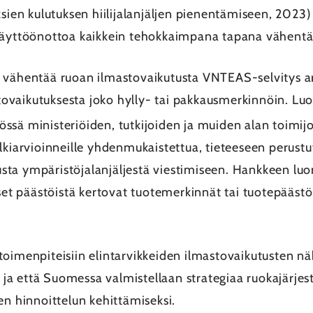
sien kulutuksen hiilijalanjäljen pienentämiseen, 2023) 
 käyttöönottoa kaikkein tehokkaimpana tapana vähentä
 vähentää ruoan ilmastovaikutusta VNTEAS-selvitys ar
mastovaikutuksesta joko hylly- tai pakkausmerkinnöin.
össä ministeriöiden, tutkijoiden ja muiden alan toimij
lkiarvioinneille yhdenmukaistettua, tieteeseen perust
usta ympäristöjalanjäljestä viestimiseen. Hankkeen
iset päästöistä kertovat tuotemerkinnät tai tuotepääst
toimenpiteisiin elintarvikkeiden ilmastovaikutusten n
a että Suomessa valmistellaan strategiaa ruokajärjest
en hinnoittelun kehittämiseksi.