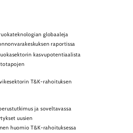
ruokateknologian globaaleja
uonnonvarakeskuksen raportissa
uokasektorin kasvupotentiaalista
antotapojen
rvikesektorin T&K-rahoituksen
 perustutkimus ja soveltavassa
ytykset uusien
tyinen huomio T&K-rahoituksessa