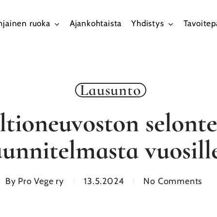
hjainen ruoka
Ajankohtaista
Yhdistys
Tavoite
Lausunto
tioneuvoston selonte
uunnitelmasta vuosill
By
Pro Vege ry
13.5.2024
No Comments