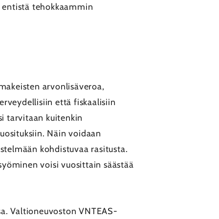
va entistä tehokkaammin
 makeisten arvonlisäveroa,
eydellisiin että fiskaalisiin
i tarvitaan kuitenkin
uosituksiin. Näin voidaan
estelmään kohdistuvaa rasitusta.
syöminen voisi vuosittain säästää
essa. Valtioneuvoston VNTEAS-