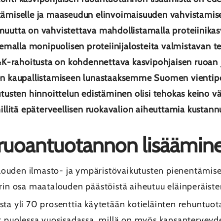
ämiselle ja maaseudun elinvoimaisuuden vahvistamise
uutta on vahvistettava mahdollistamalla proteiinikasv
kemalla monipuolisen proteiinijalosteita valmistavan t
&K-rahoitusta on kohdennettava kasvipohjaisen ruoan ju
en kaupallistamiseen lunastaaksemme Suomen vientipo
tusten hinnoittelun edistäminen olisi tehokas keino v
illitä epäterveellisen ruokavalion aiheuttamia kustann
 ruoantuotannon lisäämi
uden ilmasto- ja ympäristövaikutusten pienentämiseks
urin osa maatalouden päästöistä aiheutuu eläinperäiste
sta yli 70 prosenttia käytetään kotieläinten rehuntuo
t puolessa vuosisadassa, millä on myös kansanterveydell