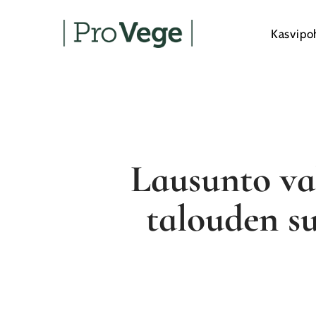
Skip
to
Kasvipo
main
content
Lausunto val
talouden s