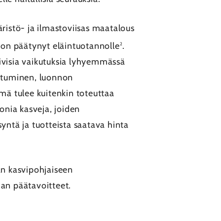
istö- ja ilmastoviisas maatalous
 on päätynyt eläintuotannolle
.
2
iivisia vaikutuksia lyhyemmässä
stuminen, luonnon
ä tulee kuitenkin toteuttaa
onia kasveja, joiden
yntä ja tuotteista saatava hinta
n kasvipohjaiseen
an päätavoitteet.