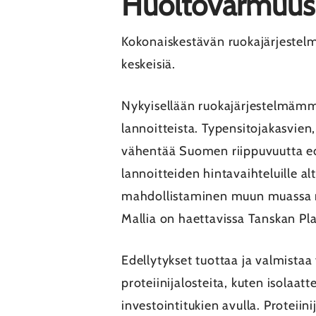
Huoltovarmuus
Kokonaiskestävän ruokajärjestel
keskeisiä.
Nykyisellään ruokajärjestelmämme
lannoitteista. Typensitojakasvie
vähentää Suomen riippuvuutta edel
lannoitteiden hintavaihteluille 
mahdollistaminen muun muassa ri
Mallia on haettavissa Tanskan Pl
Edellytykset tuottaa ja valmistaa 
proteiinijalosteita, kuten isolaa
investointitukien avulla. Proteii