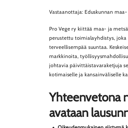
Vastaanottaja: Eduskunnan maa- 
Pro Vege ry kiittää maa- ja mets
perustettu toimialayhdistys, jok
terveellisempää suuntaa. Keskei
markkinoita, työllisyysmahdollis
johtavia päivittäistavaraketjuja 
kotimaiselle ja kansainväliselle k
Yhteenvetona no
avataan lausun
Oikeudenmukainen siirtymä ko