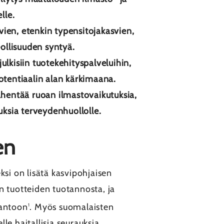
lle.
ien, etenkin typensitojakasvien,
eollisuuden syntyä.
lkisiin tuotekehityspalveluihin,
tentiaalin alan kärkimaana.
ähentää ruoan ilmastovaikutuksia,
uksia terveydenhuollolle.
nen
i on lisätä kasvipohjaisen
n tuotteiden tuotannosta, ja
tantoon
. Myös suomalaisten
1
e haitallisia seurauksia.