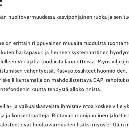
:
män huoltovarmuudessa kasvipohjainen ruoka ja sen tu
 on erittäin riippuvainen muualta tuoduista tuontant
n, kuten härkäpavun ja herneen systemaattinen hyödyn
leen Venäjältä tuoduista lannoitteista. Myös viljelijö
altistumisen vähentyessä. Kasvuolosuhteet huomioiden, 
skejä kantamalla on mahdollistettava CAP-rahoituksen
antefondenin kautta tehdystä allokoinnista.
vilja- ja valkuaiskasveista ihmisravintoa koskee viljely
tteja ja konsentraatteja. Riittävän monipuolinen jalos
nijalosteet ovat huoltovarmuuden lisäksi myös erittäin m