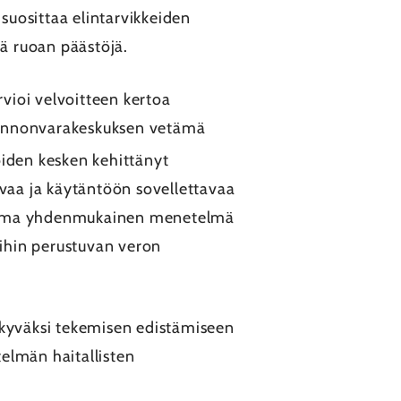
suosittaa elintarvikkeiden
ä ruoan päästöjä.
vioi velvoitteen kertoa
 Luonnonvarakeskuksen vetämä
oiden kesken kehittänyt
uvaa ja käytäntöön sovellettavaa
 luoma yhdenmukainen menetelmä
öihin perustuvan veron
äkyväksi tekemisen edistämiseen
elmän haitallisten