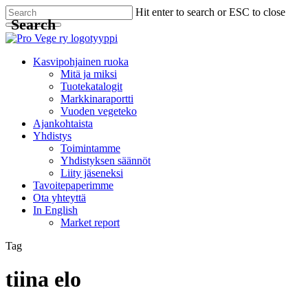
Skip
Hit enter to search or ESC to close
Search
to
main
Close
content
Search
Menu
Kasvipohjainen ruoka
Mitä ja miksi
Tuotekatalogit
Markkinaraportti
Vuoden vegeteko
Ajankohtaista
Yhdistys
Toimintamme
Yhdistyksen säännöt
Liity jäseneksi
Tavoitepaperimme
Ota yhteyttä
In English
Market report
Tag
tiina elo