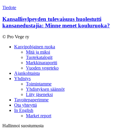
Kansallisylpeyden
tulevaisuus
Tiedote
huolestutti
kansanedustajia:
Kansallisylpeyden tulevaisuus huolestutti
Minne
kansanedustajia: Minne menet kouluruoka?
menet
kouluruoka?
© Pro Vege ry
Close
Kasvipohjainen ruoka
Menu
Mitä ja miksi
Tuotekatalogit
Markkinaraportti
Vuoden vegeteko
Ajankohtaista
Yhdistys
Toimintamme
Yhdistyksen säännöt
Liity jäseneksi
Tavoitepaperimme
Ota yhteyttä
In English
Market report
Hallinnoi suostumusta