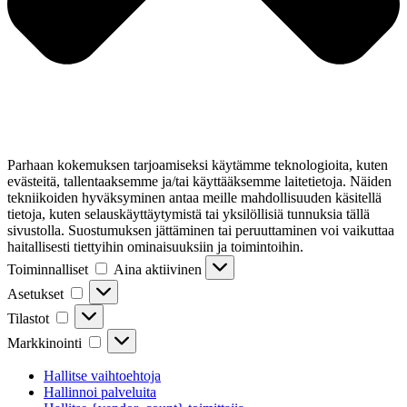
Parhaan kokemuksen tarjoamiseksi käytämme teknologioita, kuten
evästeitä, tallentaaksemme ja/tai käyttääksemme laitetietoja. Näiden
tekniikoiden hyväksyminen antaa meille mahdollisuuden käsitellä
tietoja, kuten selauskäyttäytymistä tai yksilöllisiä tunnuksia tällä
sivustolla. Suostumuksen jättäminen tai peruuttaminen voi vaikuttaa
haitallisesti tiettyihin ominaisuuksiin ja toimintoihin.
Toiminnalliset
Toiminnalliset
Aina aktiivinen
Asetukset
Asetukset
Tilastot
Tilastot
Markkinointi
Markkinointi
Hallitse vaihtoehtoja
Hallinnoi palveluita