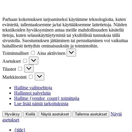
Parhaan kokemuksen tarjoamiseksi käytämme teknologioita, kuten
evästeitä, tallentaaksemme ja/tai käyttääksemme laitetietoja. Näiden
tekniikoiden hyväksyminen antaa meille mahdollisuuden käsitellä
tietoja, kuten selauskäyttäytymistä tai yksilöllisiä tunnuksia tällä
sivustolla. Suostumuksen jättäminen tai peruuttaminen voi vaikuttaa
haitallisesti tiettyihin ominaisuuksiin ja toimintoihin.
Toiminnalliset
Toiminnalliset
Aina aktiivinen
Asetukset
Asetukset
Tilastot
Tilastot
Markkinointi
Markkinointi
Hallitse vaihtoehtoja
Hallinnoi palveluita
Hallitse {vendor_count} toimittajia
Lue lisää näistä tarkoituksista
Näytä
Hyväksy
Kiellä
Näytä asetukset
Tallenna asetukset
asetukset
{title}