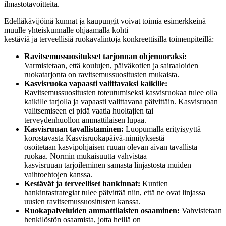
ilmastotavoitteita.
Edelläkävijöinä kunnat ja kaupungit voivat toimia esimerkkeinä
muulle yhteiskunnalle ohjaamalla kohti
kestäviä ja terveellisiä ruokavalintoja konkreettisilla toimenpiteillä:
Ravitsemussuositukset tarjonnan ohjenuoraksi:
Varmistetaan, että koulujen, päiväkotien ja sairaaloiden
ruokatarjonta on ravitsemussuositusten mukaista.
Kasvisruoka vapaasti valittavaksi kaikille:
Ravitsemussuositusten toteutumiseksi kasvisruokaa tulee olla
kaikille tarjolla ja vapaasti valittavana päivittäin. Kasvisruoan
valitsemiseen ei pidä vaatia huoltajien tai
terveydenhuollon ammattilaisen lupaa.
Kasvisruuan tavallistaminen:
Luopumalla erityisyyttä
korostavasta Kasvisruokapäivä-nimityksestä
osoitetaan kasvipohjaisen ruuan olevan aivan tavallista
ruokaa. Normin mukaisuutta vahvistaa
kasvisruuan tarjoileminen samasta linjastosta muiden
vaihtoehtojen kanssa.
Kestävät ja terveelliset hankinnat:
Kuntien
hankintastrategiat tulee päivittää niin, että ne ovat linjassa
uusien ravitsemussuositusten kanssa.
Ruokapalveluiden ammattilaisten osaaminen:
Vahvistetaan
henkilöstön osaamista, jotta heillä on