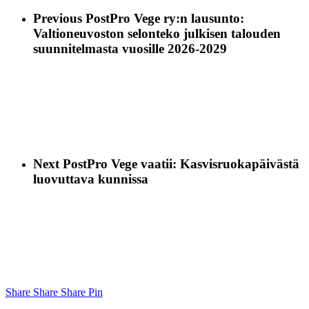
Previous Post
Pro Vege ry:n lausunto:
Valtioneuvoston selonteko julkisen talouden
suunnitelmasta vuosille 2026-2029
Next Post
Pro Vege vaatii: Kasvisruokapäivästä
luovuttava kunnissa
Share
Share
Share
Share
Pin