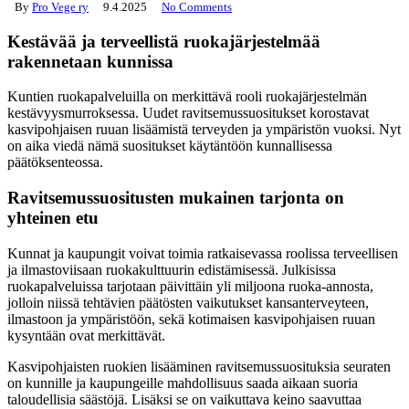
By
Pro Vege ry
9.4.2025
No Comments
Kestävää ja terveellistä ruokajärjestelmää
rakennetaan kunnissa
Kuntien ruokapalveluilla on merkittävä rooli ruokajärjestelmän
kestävyysmurroksessa. Uudet ravitsemussuositukset korostavat
kasvipohjaisen ruuan lisäämistä terveyden ja ympäristön vuoksi. Nyt
on aika viedä nämä suositukset käytäntöön kunnallisessa
päätöksenteossa.
Ravitsemussuositusten mukainen tarjonta on
yhteinen etu
Kunnat ja kaupungit voivat toimia ratkaisevassa roolissa terveellisen
ja ilmastoviisaan ruokakulttuurin edistämisessä. Julkisissa
ruokapalveluissa tarjotaan päivittäin yli miljoona ruoka-annosta,
jolloin niissä tehtävien päätösten vaikutukset kansanterveyteen,
ilmastoon ja ympäristöön, sekä kotimaisen kasvipohjaisen ruuan
kysyntään ovat merkittävät.
Kasvipohjaisten ruokien lisääminen ravitsemussuosituksia seuraten
on kunnille ja kaupungeille mahdollisuus saada aikaan suoria
taloudellisia säästöjä. Lisäksi se on vaikuttava keino saavuttaa