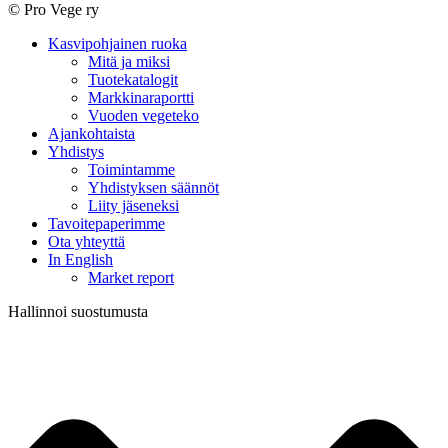
© Pro Vege ry
Close
Kasvipohjainen ruoka
Menu
Mitä ja miksi
Tuotekatalogit
Markkinaraportti
Vuoden vegeteko
Ajankohtaista
Yhdistys
Toimintamme
Yhdistyksen säännöt
Liity jäseneksi
Tavoitepaperimme
Ota yhteyttä
In English
Market report
Hallinnoi suostumusta