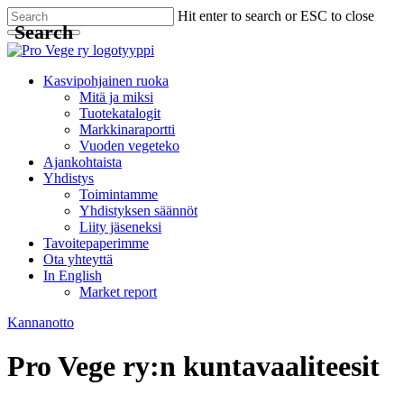
Skip
Hit enter to search or ESC to close
Search
to
main
Close
content
Search
Menu
Kasvipohjainen ruoka
Mitä ja miksi
Tuotekatalogit
Markkinaraportti
Vuoden vegeteko
Ajankohtaista
Yhdistys
Toimintamme
Yhdistyksen säännöt
Liity jäseneksi
Tavoitepaperimme
Ota yhteyttä
In English
Market report
Kannanotto
Pro Vege ry:n kuntavaaliteesit