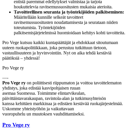
entistä paremmat edellytykset valmistaa ja tarjota
houkuttelevia ravitsemussuositusten mukaisia aterioita.
Tavoitteellinen seuranta ja työntekijöiden palkitseminen:
Määritellään kunnille selkeät tavoitteet
ravitsemussuositusten noudattamisesta ja seurataan niiden
toteutumista. Työntekijöiden
palkitsemisjärjetelmissä huomioidaan kehitys kohti tavoitteita.
Pro Vege kutsuu kaikki kuntapäättäjät ja ehdokkaat sitoutumaan
uuteen ruokapolitiikkaan, joka perustuu tutkittuun tietoon,
vastuullisuuteen ja hyvinvointiin. Nyt on aika tehdä kestäviä
päätöksiä – yhdessä!
Pro Vege ry
—-
Pro Vege ry
on poliittisesti riippumaton ja voittoa tavoittelematon
yhdistys, joka edistää kasvipohjaisen ruuan
asemaa Suomessa. Toimimme elintarvikealan,
päivittäistavarakaupan, ravintola-alan ja tutkimusyhteisön
kanssa kehittäen markkinaa ja edistäen kestävää ruokajärjestelmää.
Uskomme yhteistyöhön ja vaikuttavaan
vuoropuhelu un muutoksen vauhdittamiseksi.
Pro Vege ry