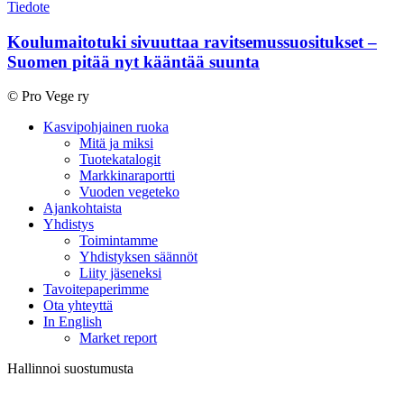
Koulumaitotuki
Tiedote
sivuuttaa
ravitsemussuositukset
Koulumaitotuki sivuuttaa ravitsemussuositukset –
–
Suomen pitää nyt kääntää suunta
Suomen
pitää
© Pro Vege ry
nyt
kääntää
Close
Kasvipohjainen ruoka
suunta
Menu
Mitä ja miksi
Tuotekatalogit
Markkinaraportti
Vuoden vegeteko
Ajankohtaista
Yhdistys
Toimintamme
Yhdistyksen säännöt
Liity jäseneksi
Tavoitepaperimme
Ota yhteyttä
In English
Market report
Hallinnoi suostumusta