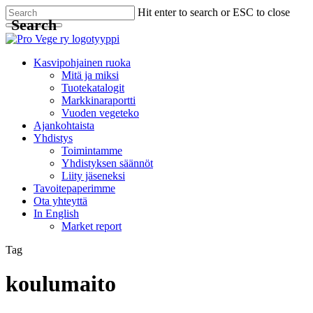
Skip
Hit enter to search or ESC to close
Search
to
main
Close
content
Search
Menu
Kasvipohjainen ruoka
Mitä ja miksi
Tuotekatalogit
Markkinaraportti
Vuoden vegeteko
Ajankohtaista
Yhdistys
Toimintamme
Yhdistyksen säännöt
Liity jäseneksi
Tavoitepaperimme
Ota yhteyttä
In English
Market report
Tag
koulumaito