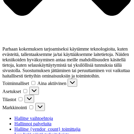
Parhaan kokemuksen tarjoamiseksi käytämme teknologioita, kuten
evästeitä, tallentaaksemme ja/tai käyttääksemme laitetietoja. Näiden
tekniikoiden hyväksyminen antaa meille mahdollisuuden käsitellä
tietoja, kuten selauskäyttäytymistä tai yksilöllisiä tunnuksia tällä
sivustolla. Suostumuksen jättäminen tai peruuttaminen voi vaikuttaa
haitallisesti tiettyihin ominaisuuksiin ja toimintoihin.
Toiminnalliset
Toiminnalliset
Aina aktiivinen
Asetukset
Asetukset
Tilastot
Tilastot
Markkinointi
Markkinointi
Hallitse vaihtoehtoja
Hallinnoi palveluita
Hallitse {vendor_count} toimittajia