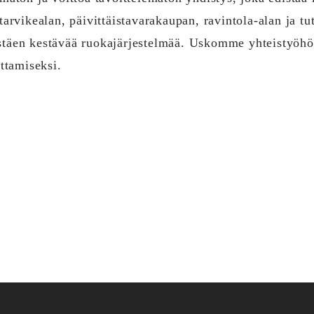
vikealan, päivittäistavarakaupan, ravintola-alan ja t
stäen kestävää ruokajärjestelmää. Uskomme yhteistyöhö
ttamiseksi.