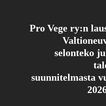
Pro Vege ry:n lau
Valtioneu
selonteko ju
ta
suunnitelmasta vu
202