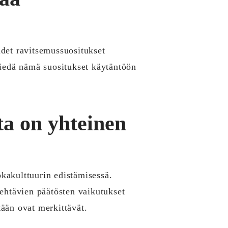
det ravitsemussuositukset
viedä nämä suositukset käytäntöön
ta on yhteinen
okakulttuurin edistämisessä.
 tehtävien päätösten vaikutukset
ään ovat merkittävät.