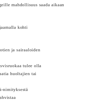
geille mahdollisuus saada aikaan
jaamalla kohti
otien ja sairaaloiden
svisruokaa tulee olla
aatia huoltajien tai
ä-nimityksestä
ahvistaa