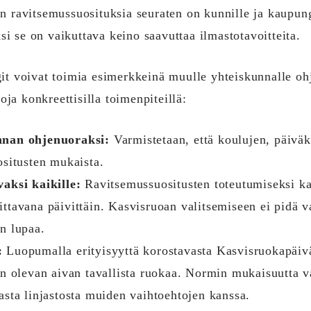
n ravitsemussuosituksia seuraten on kunnille ja kaupun
ksi se on vaikuttava keino saavuttaa ilmastotavoitteita.
it voivat toimia esimerkkeinä muulle yhteiskunnalle oh
toja konkreettisilla toimenpiteillä:
nnan ohjenuoraksi:
Varmistetaan, että koulujen, päiväk
ositusten mukaista.
aksi kaikille:
Ravitsemussuositusten toteutumiseksi ka
alittavana päivittäin. Kasvisruoan valitsemiseen ei pidä v
n lupaa.
:
Luopumalla erityisyyttä korostavasta Kasvisruokapäiv
an olevan aivan tavallista ruokaa. Normin mukaisuutta v
sta linjastosta muiden vaihtoehtojen kanssa.