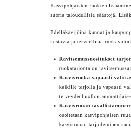
Kasvipohjaisten ruokien lisäämine
suoria taloudellisia säästöjä. Lisä
Edelläkävijöinä kunnat ja kaupung
kestäviä ja terveellisiä ruokavalin
Ravitsemussuositukset tarjo
ruokatarjonta on ravitsemussu
Kasvisruoka vapaasti valittav
kaikille tarjolla ja vapaasti v
terveydenhuollon ammattilaise
Kasvisruuan tavallistaminen
osoitetaan kasvipohjaisen ruu
kasvisruuan tarjoileminen sama