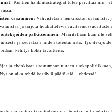
innat:
Kuntien hankintastrategiat tulee päivittää niin, et
kanssa.
isten osaaminen:
Vahvistetaan henkilöstön osaamista, j
valmistaa ja tarjota houkuttelevia ravitsemussuositusten
työntekijöiden palkitseminen:
Määritellään kunnille selk
misesta ja seurataan niiden toteutumista. Työntekijöide
oidaan kehitys kohti tavoitteita.
äjät ja ehdokkaat sitoutumaan uuteen ruokapolitiikkaan, 
 Nyt on aika tehdä kestäviä päätöksiä – yhdessä!
umaton ja voittoa tavoittelematon yhdistys, joka edistää