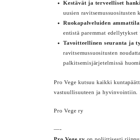
Kestävät ja terveelliset hank
uusien ravitsemussuositusten 
Ruokapalveluiden ammattila
entistä paremmat edellytykset 
Tavoitteellinen seuranta ja 
ravitsemussuositusten noudatta
palkitsemisjärjetelmissä huomi
Pro Vege kutsuu kaikki kuntapäätt
vastuullisuuteen ja hyvinvointiin.
Pro Vege ry
—-
Pro Vege ry
on poliittisesti riipp