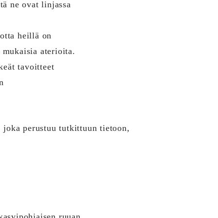
tä ne ovat linjassa
otta heillä on
 mukaisia aterioita.
eät tavoitteet
n
joka perustuu tutkittuun tietoon,
 kasvipohjaisen ruuan