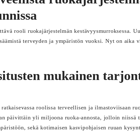
nnissa
ttävä rooli ruokajärjestelmän kestävyysmurroksessa. Uu
isäämistä terveyden ja ympäristön vuoksi. Nyt on aika 
itusten mukainen tarjon
ratkaisevassa roolissa terveellisen ja ilmastoviisaan ru
an päivittäin yli miljoona ruoka-annosta, jolloin niissä
päristöön, sekä kotimaisen kasvipohjaisen ruuan kysynt