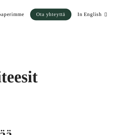
paperimme
Ota yhteyttä
In English
teesit
mää