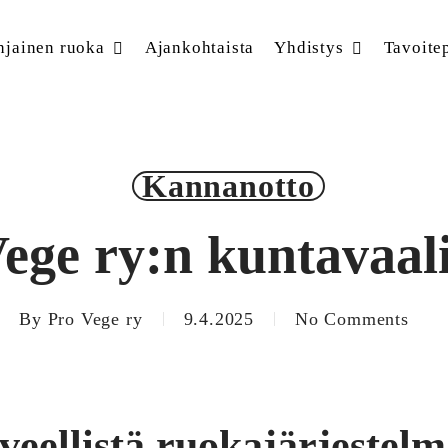
hjainen ruoka
Ajankohtaista
Yhdistys
Tavoite
Kannanotto
ege ry:n kuntavaali
By
Pro Vege ry
9.4.2025
No Comments
veellistä ruokajärjestel