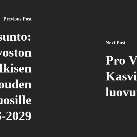
Previous Post
sunto:
Next Post
voston
Pro V
lkisen
Kasvi
louden
luovu
osille
6-2029