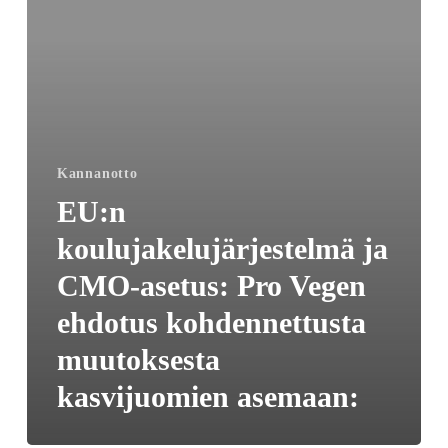
asetus:
Pro
Vegen
ehdotus
kohdennettusta
muutoksesta
Kannanotto
kasvijuomien
asemaan:
EU:n
koulujakelujärjestelmä ja
CMO-asetus: Pro Vegen
ehdotus kohdennettusta
muutoksesta
kasvijuomien asemaan: