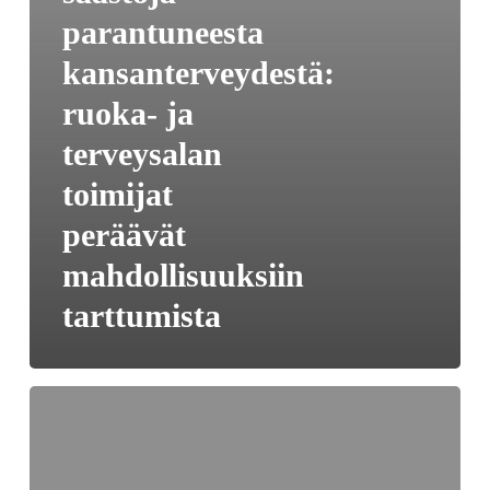
terveysalan
parantuneesta
toimijat
kansanterveydestä:
peräävät
mahdollisuuksiin
ruoka- ja
tarttumista
terveysalan
toimijat
peräävät
mahdollisuuksiin
tarttumista
EU:n
koulujakelujärjestelmä
ja
CMO-