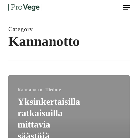
Menu
Skip
to
main
content
Category
Kannanotto
Yksinkertaisilla
ratkaisuilla
Kannanotto
Tiedote
mittavia
Yksinkertaisilla
säästöjä
ratkaisuilla
parantuneesta
kansanterveydestä:
mittavia
ruoka-
säästöjä
ja